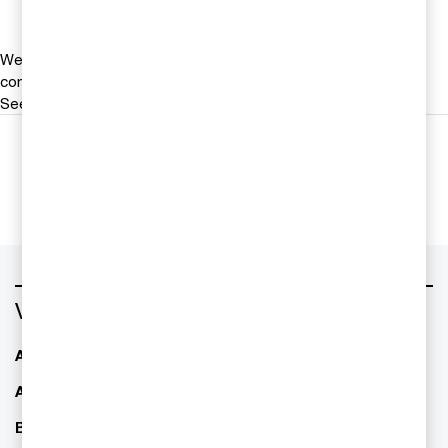
We help you meet tomorrow’s tech demands
so you can
compete at a speed that rewrites the rules
See how
Följ oss i sociala medier
Vad vill du ha hjälp med?
AI - Artificiell Intelligens
ESG / hållbarhet
Allianser & partnerskap
Familjeföretagande
Bolagsstyrning
Finansiell rapportering