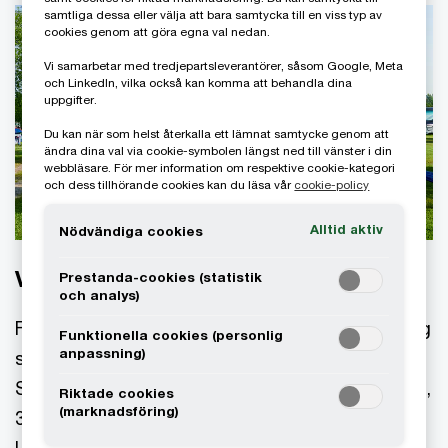
samtliga dessa eller välja att bara samtycka till en viss typ av
cookies genom att göra egna val nedan.
Vi samarbetar med tredjepartsleverantörer, såsom Google, Meta
och LinkedIn, vilka också kan komma att behandla dina
uppgifter.
Du kan när som helst återkalla ett lämnat samtycke genom att
ändra dina val via cookie-symbolen längst ned till vänster i din
webbläsare. För mer information om respektive cookie-kategori
och dess tillhörande cookies kan du läsa vår
cookie-policy
Alltid aktiv
Nödvändiga cookies
Verksamheten
Prestanda-cookies (statistik
och analys)
Framnäs Camping driver Kronocamping Lidköping
Funktionella cookies (personlig
anpassning)
som är en av få femstjärniga campingplatser i
Sverige. Campingen har cirka 500 campingplatser,
Riktade cookies
(marknadsföring)
30 stugor, spa, restaurang och äventyrsgolf.