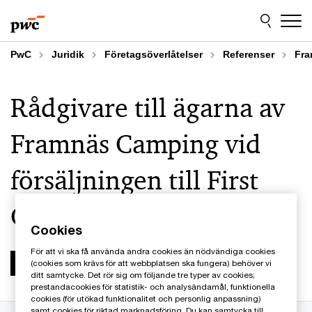
Skip
Skip
to
to
content
footer
PwC
Juridik
Företagsöverlåtelser
Referenser
Fra
Rådgivare till ägarna av
Framnäs Camping vid
försäljningen till First
Camp
Cookies
För att vi ska få använda andra cookies än nödvändiga cookies
(cookies som krävs för att webbplatsen ska fungera) behöver vi
ditt samtycke. Det rör sig om följande tre typer av cookies;
prestandacookies för statistik- och analysändamål, funktionella
cookies (för utökad funktionalitet och personlig anpassning)
samt cookies för riktad marknadsföring. Du kan samtycka till