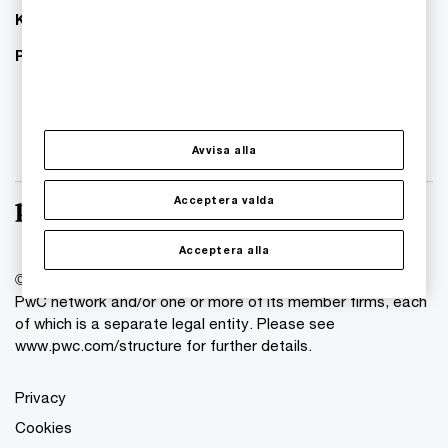
Karriär
PwC:s hållbarhetsarbete
Avvisa alla
Acceptera valda
Acceptera alla
© 2018 - 2026 PwC. All rights reserved. PwC refers to the
PwC network and/or one or more of its member firms, each
of which is a separate legal entity. Please see
www.pwc.com/structure for further details.
Privacy
Cookies