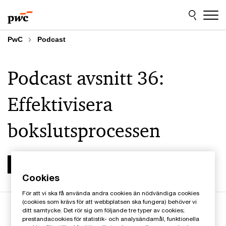
Skip
Skip
to
to
content
footer
PwC
Podcast
Podcast avsnitt 36:
Effektivisera
bokslutsprocessen
2024-12-15
Cookies
För att vi ska få använda andra cookies än nödvändiga cookies
(cookies som krävs för att webbplatsen ska fungera) behöver vi
ditt samtycke. Det rör sig om följande tre typer av cookies;
prestandacookies för statistik- och analysändamål, funktionella