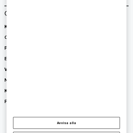
Om oss
Kontakta oss
Om PwC
Pressrum
Event
Våra kontor
Nyhetsbrev
Karriär
PwC:s hållbarhetsarbete
Avvisa alla