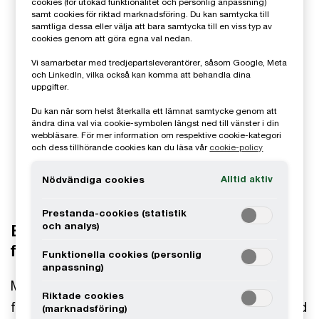
cookies (för utökad funktionalitet och personlig anpassning)
samt cookies för riktad marknadsföring. Du kan samtycka till
samtliga dessa eller välja att bara samtycka till en viss typ av
cookies genom att göra egna val nedan.
Vi samarbetar med tredjepartsleverantörer, såsom Google, Meta
och LinkedIn, vilka också kan komma att behandla dina
uppgifter.
Du kan när som helst återkalla ett lämnat samtycke genom att
ändra dina val via cookie-symbolen längst ned till vänster i din
webbläsare. För mer information om respektive cookie-kategori
och dess tillhörande cookies kan du läsa vår
cookie-policy
Alltid aktiv
Nödvändiga cookies
Prestanda-cookies (statistik
och analys)
Effektivisera bokslutsprocessen – tips
från experterna
Funktionella cookies (personlig
anpassning)
Med årets slut i sikte närmar sig även årsbokslut
Riktade cookies
för många företag. I detta avsnitt samtalar vi med
(marknadsföring)