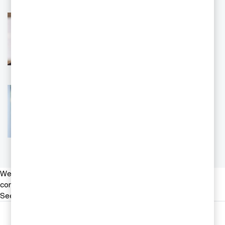
Mikael Scheja
Ek dr, redovisningsspecialist, PwC
Sverige
Tel 0709-29 30 38
Email
Emelie Söderlund
Redovisningsspecialist, PwC Sverige
Tel 010 212700
Email
We help you meet tomorrow’s tech demands
so you can
compete at a speed that rewrites the rules
See how
Följ oss i sociala medier