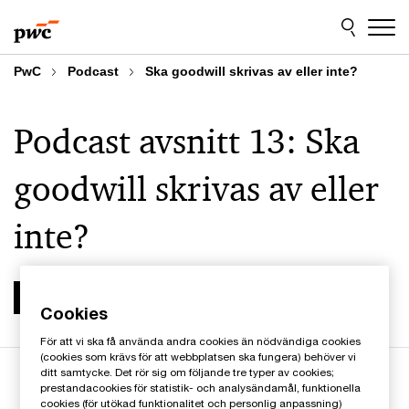
Skip
Skip
to
to
content
footer
PwC
Podcast
Ska goodwill skrivas av eller inte?
Podcast avsnitt 13: Ska
goodwill skrivas av eller
inte?
2022-08-17
Cookies
För att vi ska få använda andra cookies än nödvändiga cookies
(cookies som krävs för att webbplatsen ska fungera) behöver vi
ditt samtycke. Det rör sig om följande tre typer av cookies;
prestandacookies för statistik- och analysändamål, funktionella
cookies (för utökad funktionalitet och personlig anpassning)