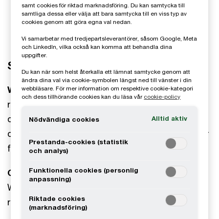
samt cookies för riktad marknadsföring. Du kan samtycka till
samtliga dessa eller välja att bara samtycka till en viss typ av
cookies genom att göra egna val nedan.
Vi samarbetar med tredjepartsleverantörer, såsom Google, Meta
och LinkedIn, vilka också kan komma att behandla dina
uppgifter.
Ska goodwill skrivas av eller inte?
Du kan när som helst återkalla ett lämnat samtycke genom att
ändra dina val via cookie-symbolen längst ned till vänster i din
Walter Schuster
, professor i redovisning och
webbläsare. För mer information om respektive cookie-kategori
och dess tillhörande cookies kan du läsa vår
cookie-policy
revision, fortsätter diskutera goodwill med oss
och i detta avsnitt vrider och vänder vi på frågan
Alltid aktiv
Nödvändiga cookies
om man ska skriva av goodwill eller inte. Vad talar
Prestanda-cookies (statistik
för och vad talar emot det ena och det andra?
och analys)
Funktionella cookies (personlig
Gäst:
anpassning)
Walter Schuster, professor i redovisning och
Riktade cookies
revision, Handelshögskolan
(marknadsföring)