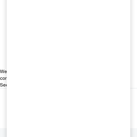
Email
Emelie Söderlund
Redovisningsspecialist, PwC
Sverige
Tel 010 212700
Email
We help you meet tomorrow’s tech demands
so you can
compete at a speed that rewrites the rules
See how
Följ oss i sociala medier