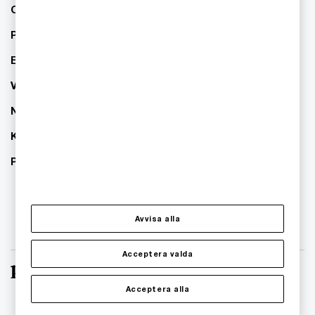
Om PwC
Pressrum
Event
Våra kontor
Nyhetsbrev
Karriär
PwC:s hållbarhetsarbete
Avvisa alla
Acceptera valda
Acceptera alla