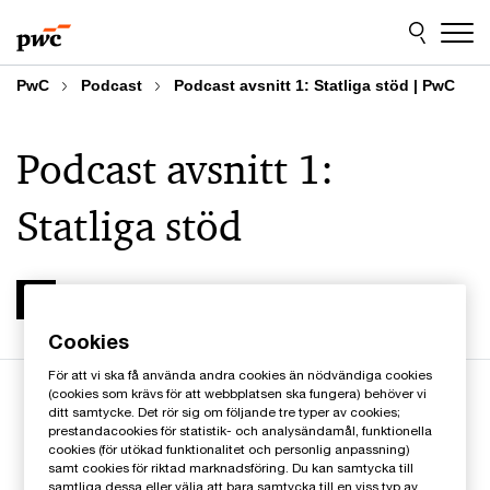
Skip
Skip
to
to
content
footer
PwC
Podcast
Podcast avsnitt 1: Statliga stöd | PwC
Podcast avsnitt 1:
Statliga stöd
2021-04-20
Cookies
För att vi ska få använda andra cookies än nödvändiga cookies
(cookies som krävs för att webbplatsen ska fungera) behöver vi
ditt samtycke. Det rör sig om följande tre typer av cookies;
prestandacookies för statistik- och analysändamål, funktionella
cookies (för utökad funktionalitet och personlig anpassning)
samt cookies för riktad marknadsföring. Du kan samtycka till
samtliga dessa eller välja att bara samtycka till en viss typ av