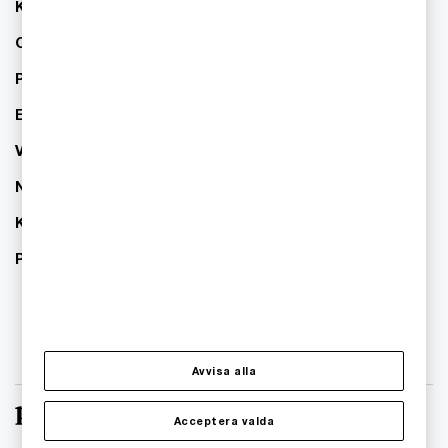
Kontakta oss
Om PwC
Pressrum
Event
Våra kontor
Nyhetsbrev
Karriär
PwC:s hållbarhetsarbete
Avvisa alla
Acceptera valda