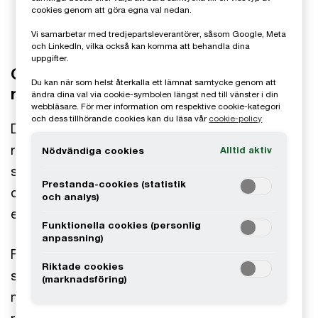
cookies genom att göra egna val nedan.
Vi samarbetar med tredjepartsleverantörer, såsom Google, Meta
och LinkedIn, vilka också kan komma att behandla dina
uppgifter.
Gäst:
Christian Stralström,
Du kan när som helst återkalla ett lämnat samtycke genom att
redovisningsspecialist på PwC
ändra dina val via cookie-symbolen längst ned till vänster i din
webbläsare. För mer information om respektive cookie-kategori
och dess tillhörande cookies kan du läsa vår
cookie-policy
Den svenska regeringen har under 2020 och
rådande pandemi beslutat om ett flertal olika
Alltid aktiv
Nödvändiga cookies
stödåtgärder för svenska företag. Det kan handla
Prestanda-cookies (statistik
om exempelvis korttidsstöd, omställningsstöd
och analys)
eller stöd för sjuklönekostnader.
Funktionella cookies (personlig
anpassning)
För många företag är det för första gången som
Riktade cookies
statliga stöd erhålls. I detta poddavsnitt pratar vi
(marknadsföring)
med Christian Stralström som arbetar som
redovisningsspecialist och reder ut vad ett