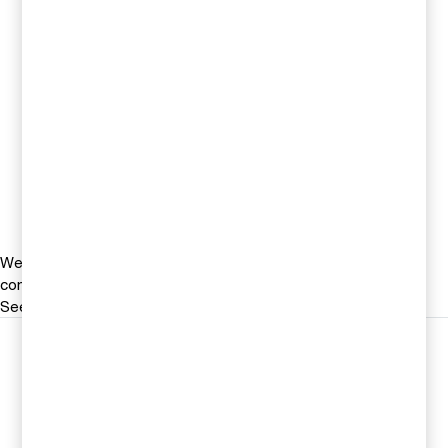
Tel 0709-29 30 38
Email
Emelie Söderlund
Redovisningsspecialist, PwC
Sverige
Tel 010 212700
Email
We help you meet tomorrow’s tech demands
so you can
compete at a speed that rewrites the rules
See how
Följ oss i sociala medier