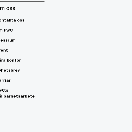
m oss
ontakta oss
m PwC
ressrum
vent
åra kontor
yhetsbrev
arriär
wC:s
ållbarhetsarbete