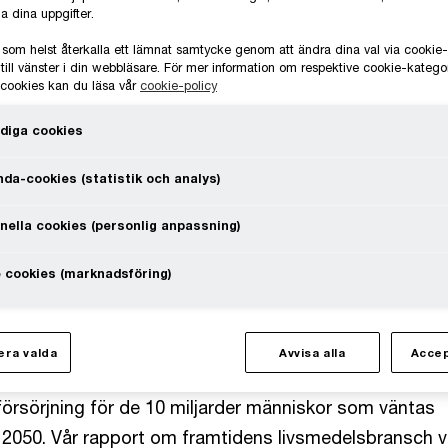
a dina uppgifter.
 som helst återkalla ett lämnat samtycke genom att ändra dina val via cooki
till vänster i din webbläsare. För mer information om respektive cookie-katego
e cookies kan du läsa vår
cookie-policy
diga cookies
da-cookies (statistik och analys)
nella cookies (personlig anpassning)
ns livsmedelsbransch form
 cookies (marknadsföring)
ation och samarbete
ra valda
Avvisa alla
Accep
de stora utmaningar handlar om att skapa en hållbar
försörjning för de 10 miljarder människor som väntas
r 2050. Vår rapport om framtidens livsmedelsbransch v