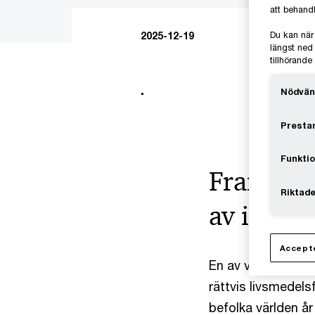
att behandl
2025-12-19
Du kan när
längst ned 
tillhörand
.
Nödvän
Prestan
Funktio
Framtide
Riktade
av innov
Accepte
En av våra komman
rättvis livsmedels
befolka världen å