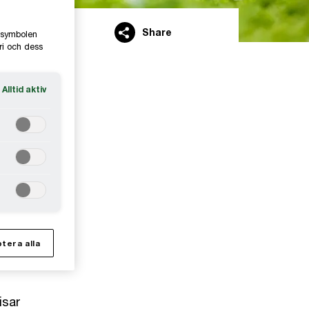
Share
e-symbolen
ri och dess
Alltid aktiv
as
tera alla
 och
isar