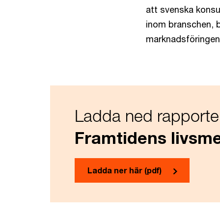
att svenska konsu
inom branschen, bl
marknadsföringen o
Ladda ned rapporte
Framtidens livsm
Ladda ner här (pdf)