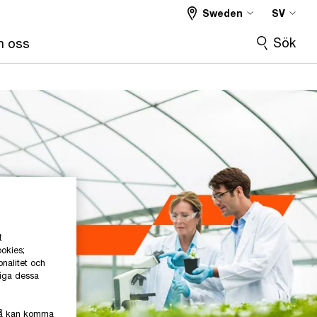
Sweden
SV
Sök
 oss
t
ookies;
onalitet och
liga dessa
kså kan komma