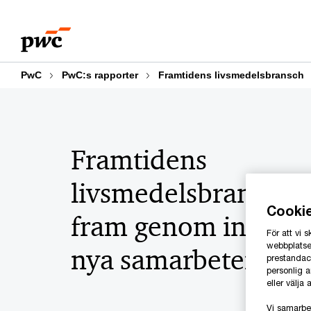
Skip
Skip
to
to
content
footer
PwC
PwC:s rapporter
Framtidens livsmedelsbransch
Framtidens
livsmedelsbransch 
Cooki
fram genom innovat
För att vi
webbplatsen
nya samarbeten
prestandaco
personlig 
eller välja
Vi samarbe