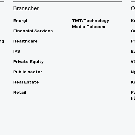
Branscher
O
Energi
TMT/Technology
K
Media Telecom
Financial Services
O
ng
Healthcare
P
IPS
E
Private Equity
V
Public sector
N
Real Estate
K
Retail
P
h