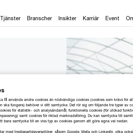
Tjänster
Branscher
Insikter
Karriär
Event
Om
växer
es
ion och
 ska få använda andra cookies än nödvändiga cookies (cookies som krävs för at
 ska fungera) behöver vi ditt samtycke. Det rör sig om följande tre typer av c
okies för statistik- och analysändamål, funktionella cookies (för utökad funkti
anpassning) samt cookies för riktad marknadsföring. Du kan samtycka till samt
 att bara samtycka till en viss typ av cookies genom att göra egna val nedan.
tar med tredjepartsleverantörer, såsom Google, Meta och LinkedIn, vilka oc