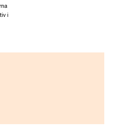
rna
iv i