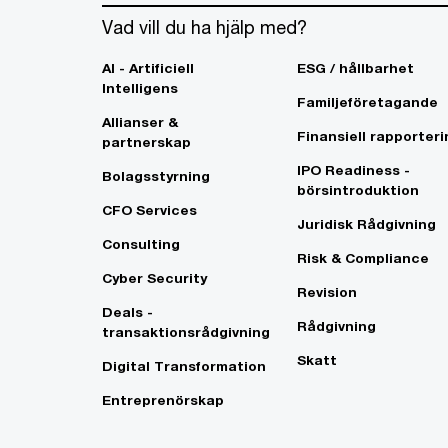
Vad vill du ha hjälp med?
AI - Artificiell
ESG / hållbarhet
Intelligens
Familjeföretagande
Allianser &
Finansiell rapporteri
partnerskap
IPO Readiness -
Bolagsstyrning
börsintroduktion
CFO Services
Juridisk Rådgivning
Consulting
Risk & Compliance
Cyber Security
Revision
Deals -
Rådgivning
transaktionsrådgivning
Skatt
Digital Transformation
Entreprenörskap