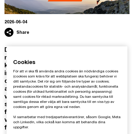
2026-06-04
Share
Den svenska sportindustrin står inför en
ny tillväxtfas. Digitalisering, förändrade
Cookies
konsumtionsmönster och ökade
För att vi ska få använda andra cookies än nödvändiga cookies
investeringar – inte minst i damidrott –
(cookies som krävs för att webbplatsen ska fungera) behöver vi
driver fram nya affärsmodeller och sätt
ditt samtycke. Det rör sig om följande tre typer av cookies;
prestandacookies för statistik- och analysändamål, funktionella
att skapa värde. I rapporten lyfter vi de
cookies (för utökad funktionalitet och personlig anpassning)
viktigaste insikterna för idrottsaktörer
samt cookies för riktad marknadsföring. Du kan samtycka till
samtliga dessa eller välja att bara samtycka till en viss typ av
som vill stärka sin position i en snabbt
cookies genom att göra egna val nedan.
föränderlig marknad. Här sammanfattar vi
Vi samarbetar med tredjepartsleverantörer, såsom Google, Meta
vad som kommer att forma utvecklingen
och LinkedIn, vilka också kan komma att behandla dina
framåt.
uppgifter.