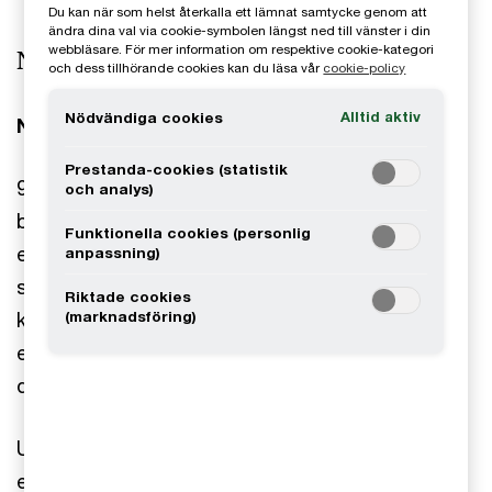
Du kan när som helst återkalla ett lämnat samtycke genom att
ändra dina val via cookie-symbolen längst ned till vänster i din
webbläsare. För mer information om respektive cookie-kategori
Några insikter från rapporten
och dess tillhörande cookies kan du läsa vår
cookie-policy
Alltid aktiv
Nödvändiga cookies
Nya intäktsströmmar är avgörande
Prestanda-cookies (statistik
96 procent av ledarna inom svensk idrottsrörelse
och analys)
bedömer att utvecklingen av nya intäktskällor blir
Funktionella cookies (personlig
en prioriterad fråga framåt. Traditionella intäkter
anpassning)
som biljetter, sponsring och medierättigheter
Riktade cookies
(marknadsföring)
kompletteras i allt högre grad av digitala
erbjudanden, egna plattformar och mer
datadrivna partnerskap.
Utvecklingen innebär att relationen till fansen blir
en allt viktigare affärstillgång – och en central del