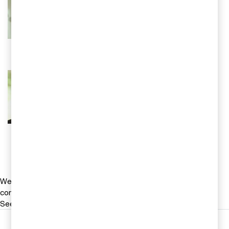
Ansvarig för undersökningen samt
idrotts- och styrningsfrågor, PwC
Sverige
Tel 0708-49 65 06
Email
Johanna Lagus
Ansvarig för undersökningen samt
idrotts- och samhällsfrågor, PwC
Sverige
Tel 0707-58 12 25
Email
We help you meet tomorrow’s tech demands
so you can
compete at a speed that rewrites the rules
See how
Följ oss i sociala medier