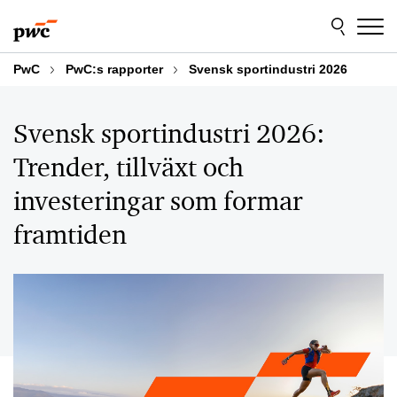
Skip
Skip
to
to
content
footer
PwC
PwC:s rapporter
Svensk sportindustri 2026
Svensk sportindustri 2026:
Trender, tillväxt och
investeringar som formar
framtiden