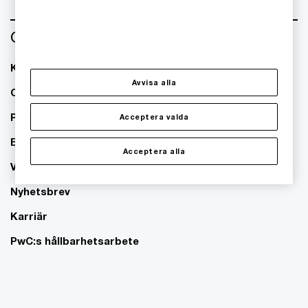
Om oss
Kontakta oss
Avvisa alla
Om PwC
Pressrum
Acceptera valda
Event
Acceptera alla
Våra kontor
Nyhetsbrev
Karriär
PwC:s hållbarhetsarbete