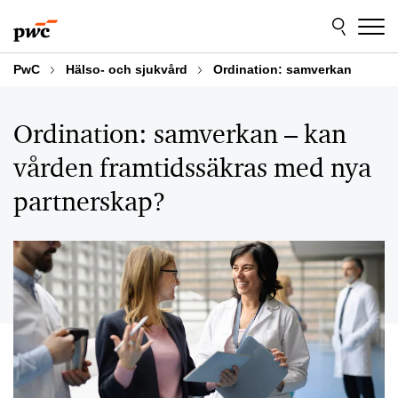
Skip
Skip
to
to
content
footer
PwC
Hälso- och sjukvård
Ordination: samverkan
Ordination: samverkan – kan
vården framtidssäkras med nya
partnerskap?