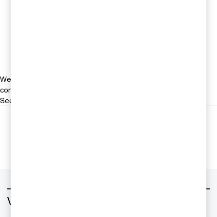
Branschexpert hälso- och
sjukvård, PwC Sverige
Tel 0728-80 92 16
Email
We help you meet tomorrow’s tech demands
so you can
compete at a speed that rewrites the rules
See how
Följ oss i sociala medier
Vad vill du ha hjälp med?