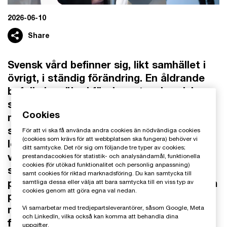
2026-06-10
Share
Svensk vård befinner sig, likt samhället i
övrigt, i ständig förändring. En åldrande
befolkning, ökad förekomst av kroniska
sjukdomar och utmaningar att bemanna
Cookies
med rätt kompetens över hela landet
skapar nya utmaningar. För detta behövs
För att vi ska få använda andra cookies än nödvändiga cookies
(cookies som krävs för att webbplatsen ska fungera) behöver vi
lösningar bortom traditionella
ditt samtycke. Det rör sig om följande tre typer av cookies;
vårdstrukturer och som är i linje med den
prestandacookies för statistik- och analysändamål, funktionella
cookies (för utökad funktionalitet och personlig anpassning)
systemförflyttning mot en proaktiv,
samt cookies för riktad marknadsföring. Du kan samtycka till
personcentrerad och integrerad vård som
samtliga dessa eller välja att bara samtycka till en viss typ av
cookies genom att göra egna val nedan.
pågår globalt. Här ger digitaliseringen nya
möjligheter som kompletterar och
Vi samarbetar med tredjepartsleverantörer, såsom Google, Meta
och LinkedIn, vilka också kan komma att behandla dina
förstärker befintliga vårdmodeller. Läs en
uppgifter.