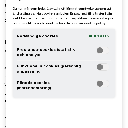
sammanfattning av en aktuell rapport
Du kan när som helst återkalla ett lämnat samtycke genom att
kring vården här. Du kan även ladda ner
ändra dina val via cookie-symbolen längst ned till vänster i din
webbläsare. För mer information om respektive cookie-kategori
den i sin helhet.
och dess tillhörande cookies kan du läsa vår
cookie-policy
Alltid aktiv
Nödvändiga cookies
Framtidssäkrad vård kräver fler
vårdnoder
Prestanda-cookies (statistik
och analys)
2026 är det valår och för väljarna är vården den
Funktionella cookies (personlig
anpassning)
viktigaste frågan (se
Novus
). Utmaningar som
Riktade cookies
vårdköer och kompetensbrist samt jämlik tillgång
(marknadsföring)
till vård dominerar den politiska debatten. Detta
samtidigt som det sker stora och omvälvande
förändringar i omvärlden. Krig, geopolitiska
spänningar och suveräna datamoln påverkar inte
bara världen i stort utan även den svenska vården