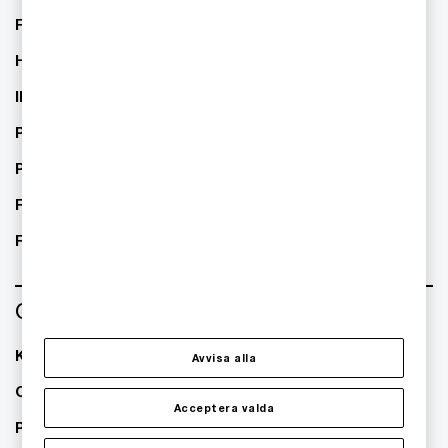
Telecom
Financial Services
Healthcare
IPS
Private Equity
Public sector
Real Estate
Retail
Om oss
Kontakta oss
Avvisa alla
Om PwC
Acceptera valda
Pressrum