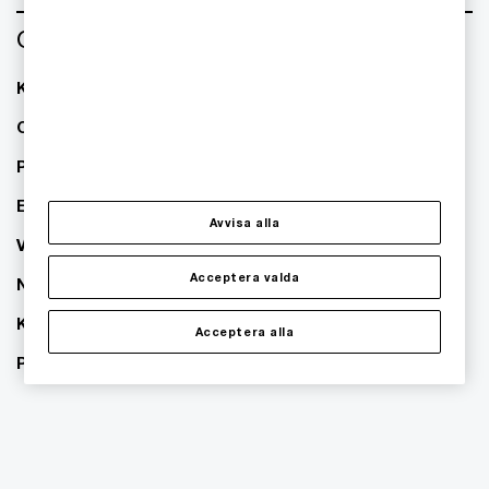
Om oss
Kontakta oss
Om PwC
Pressrum
Event
Avvisa alla
Våra kontor
Acceptera valda
Nyhetsbrev
Karriär
Acceptera alla
PwC:s hållbarhetsarbete