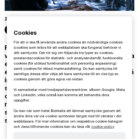
2026-07-01
Share
Cookies
För att vi ska få använda andra cookies än nödvändiga cookies
Fenomenet möjliggörare har blivit en allt
(cookies som krävs för att webbplatsen ska fungera) behöver vi
ditt samtycke. Det rör sig om följande tre typer av cookies;
viktigare fråga i arbetet mot den kriminella
prestandacookies för statistik- och analysändamål, funktionella
ekonomin. I takt med att den kriminella
cookies (för utökad funktionalitet och personlig anpassning)
samt cookies för riktad marknadsföring. Du kan samtycka till
ekonomin växer ökar också efterfrågan på
samtliga dessa eller välja att bara samtycka till en viss typ av
individer med tillgång till information,
cookies genom att göra egna val nedan.
system och beslutsmandat. För
Vi samarbetar med tredjepartsleverantörer, såsom Google, Meta
organisationer och företag innebär det
och LinkedIn, vilka också kan komma att behandla dina
uppgifter.
nya risker – och ett ökat behov av att
Du kan när som helst återkalla ett lämnat samtycke genom att
stärka både intern kontroll och
ändra dina val via cookie-symbolen längst ned till vänster i din
säkerhetskultur.
webbläsare. För mer information om respektive cookie-kategori
och dess tillhörande cookies kan du läsa vår
cookie-policy