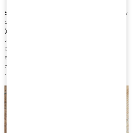
Syftet är att bidra med ett strukturerat perspektiv
på hur individer i förtroende-och nyckelroller
(medvetet eller omedvetet) kan utnyttjas för att
underlätta brottslig verksamhet. Rapporten
bygger på PwC:s samlade insikter och
erfarenheter från våra genomförda uppdrag, från
publika kunskapskällor samt intervjuer med två
regioner och Sveriges Läkarförbund.