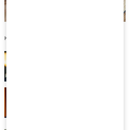
Kontakta oss
Cecilia Cederberg
Ansvarig Financial Crime, PwC Sverige
Tel 0709-29 33 20
Email
Fredrik Birkeland
Rådgivare, offentlig sektor, PwC
Sverige
Tel 0725-84 91 02
Email