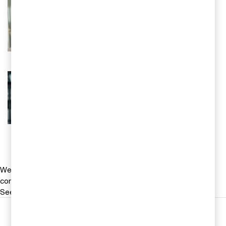
Lena Salomon
Certifierad kommunal revisor och
partner, PwC Sverige
Tel 0709-29 20 56
Email
Lisa Löfgren
Rådgivare, Forensic Services, PwC
Sverige
Tel 0728-80 94 23
Email
We help you meet tomorrow’s tech demands
so you can
compete at a speed that rewrites the rules
See how
Följ oss i sociala medier