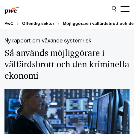
Skip
Skip
to
to
content
footer
PwC
Offentlig sektor
Möjliggörare i välfärdsbrott och d
Ny rapport om växande systemrisk
Så används möjliggörare i
välfärdsbrott och den kriminella
ekonomi