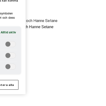
kså kan komma
e-symbolen
ri och dess
iktor Lindroth och Hanne Setane
Alltid aktiv
tera alla