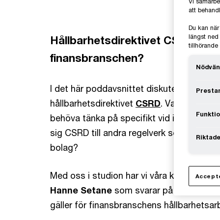
Vi samarbe
att behandl
Du kan när
längst ned 
Hållbarhetsdirektivet CSRD: Vad
tillhörand
finansbranschen?
Nödvän
I det här poddavsnittet diskuterar vi de
Prestan
hållbarhetsdirektivet
CSRD
. Vad kommer b
Funktio
behöva tänka på specifikt vid implemente
sig CSRD till andra regelverk som berör hå
Riktade
bolag?
Med oss i studion har vi våra kollegor oc
Accepte
Hanne Setane
som svarar på våra frågor
gäller för finansbranschens hållbarhetsar