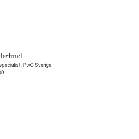
derlund
pecialist, PwC Sverige
00