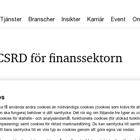
Tjänster
Branscher
Insikter
Karriär
Event
Om
 CSRD för finanssektorn
es
 ska få använda andra cookies än nödvändiga cookies (cookies som krävs för at
 ska fungera) behöver vi ditt samtycke. Det rör sig om följande tre typer av c
okies för statistik- och analysändamål, funktionella cookies (för utökad funkti
anpassning) samt cookies för riktad marknadsföring. Du kan samtycka till samt
 att bara samtycka till en viss typ av cookies genom att göra egna val nedan.