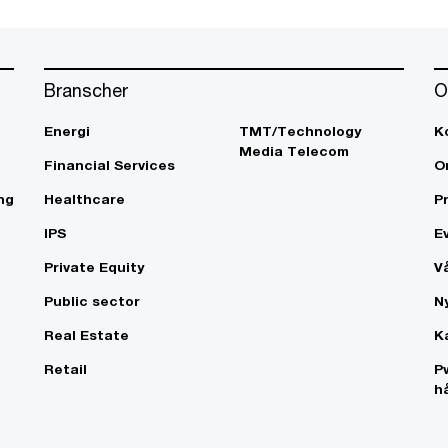
Branscher
O
Energi
TMT/Technology
K
Media Telecom
Financial Services
O
ng
Healthcare
P
IPS
E
Private Equity
V
Public sector
N
Real Estate
K
Retail
P
h