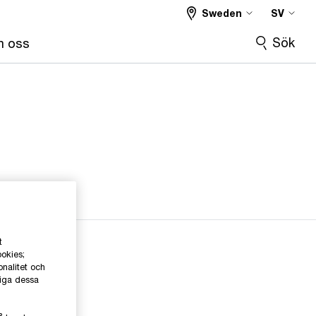
Sweden
SV
Sök
 oss
t
ookies;
onalitet och
liga dessa