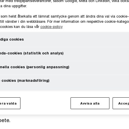
tar med tredjepartsleverantörer, såsom Google, Meta och LinkedIn, vilka oc
a dina uppgifter.
 som helst återkalla ett lämnat samtycke genom att ändra dina val via cooki
till vänster i din webbläsare. För mer information om respektive cookie-katego
 innebär det för
e cookies kan du läsa vår
cookie-policy
V
diga cookies
t kommande
da-cookies (statistik och analys)
olagen i den finansiella sektorn att
nella cookies (personlig anpassning)
ringen av CSRD? Och hur förhåller
llbarhetsrapportering för finansiella
 cookies (marknadsföring)
h rådgivare
Viktor Lindroth
och
ra valda
Avvisa alla
Accep
 och hjälper oss att reda ut vad som
bete.