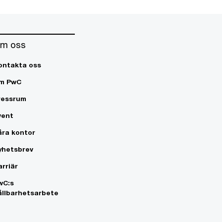
m oss
ontakta oss
m PwC
ressrum
vent
åra kontor
yhetsbrev
arriär
wC:s
ållbarhetsarbete