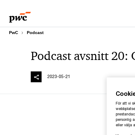
Skip
Skip
to
to
content
footer
PwC
Podcast
Podcast avsnitt 20:
2023-05-21
Cooki
För att vi
webbplatsen
prestandaco
personlig 
eller välja