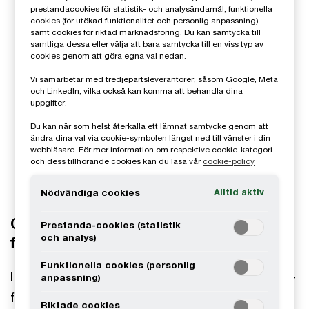
prestandacookies för statistik- och analysändamål, funktionella
cookies (för utökad funktionalitet och personlig anpassning)
samt cookies för riktad marknadsföring. Du kan samtycka till
samtliga dessa eller välja att bara samtycka till en viss typ av
cookies genom att göra egna val nedan.
Vi samarbetar med tredjepartsleverantörer, såsom Google, Meta
och LinkedIn, vilka också kan komma att behandla dina
uppgifter.
Du kan när som helst återkalla ett lämnat samtycke genom att
ändra dina val via cookie-symbolen längst ned till vänster i din
webbläsare. För mer information om respektive cookie-kategori
och dess tillhörande cookies kan du läsa vår
cookie-policy
Alltid aktiv
Nödvändiga cookies
Omnibus: Förslag på förändrade regler
Prestanda-cookies (statistik
och analys)
för hållbarhetsrapportering
Funktionella cookies (personlig
I detta avsnitt av vår podd dyker vi ner i Omnibus-
anpassning)
förslaget som publicerades av EU-kommissionen
Riktade cookies