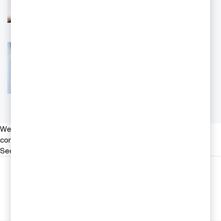
Sverige
Tel 0709-29 30 38
Email
Emelie Söderlund
Redovisningsspecialist, PwC Sverige
Tel 010 212700
Email
We help you meet tomorrow’s tech demands
so you can
compete at a speed that rewrites the rules
See how
Följ oss i sociala medier