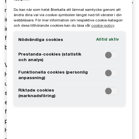
företagstransaktioner, rådgivning kring strategier,
riskhantering, regelefterlevnad, inhemsk och
Du kan när som helst återkalla ett lämnat samtycke genom att
ändra dina val via cookie-symbolen längst ned till vänster i din
internationell företagsbeskattning, indirekt skatt,
webbläsare. För mer information om respektive cookie-kategori
och dess tillhörande cookies kan du läsa vår
cookie-policy
internprissättning, beskattning av ägarledda
företag och dess ägare samt avtals- och
Alltid aktiv
Nödvändiga cookies
bolagsrätt.
Prestanda-cookies (statistik
och analys)
Vanliga frågor från företag och organisationer är:
Funktionella cookies (personlig
Hur förvaltar jag mitt kapital? Vi har anställda
anpassning)
utomlands - hur ska de beskattas? Hur
Riktade cookies
säkerställer jag ett generationsskifte? Hur
(marknadsföring)
effektiviserar vi vårt styrelsearbete? Är mitt
företag skyddat mot cyberattacker? Vi funderar
på att förvärva ett bolag - vad bör vi tänka på?
Hur förhåller vi oss till K2 och K3? Hur kan en