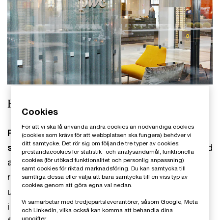
Hör av dig till oss i Stockholm
Cookies
För att vi ska få använda andra cookies än nödvändiga cookies
På PwC i Stockholm får du hjälp med revision
(cookies som krävs för att webbplatsen ska fungera) behöver vi
ditt samtycke. Det rör sig om följande tre typer av cookies;
samt skatte- och affärsrådgivning.
Du får bland
prestandacookies för statistik- och analysändamål, funktionella
cookies (för utökad funktionalitet och personlig anpassning)
annat tillgång till ett digitaliserat arbetssätt inom
samt cookies för riktad marknadsföring. Du kan samtycka till
revision, strategisk rådgivning om komplexa
samtliga dessa eller välja att bara samtycka till en viss typ av
cookies genom att göra egna val nedan.
utmaningar och förändringsprocesser, rådgivning
Vi samarbetar med tredjepartsleverantörer, såsom Google, Meta
i samband med förvärv och andra
och LinkedIn, vilka också kan komma att behandla dina
uppgifter.