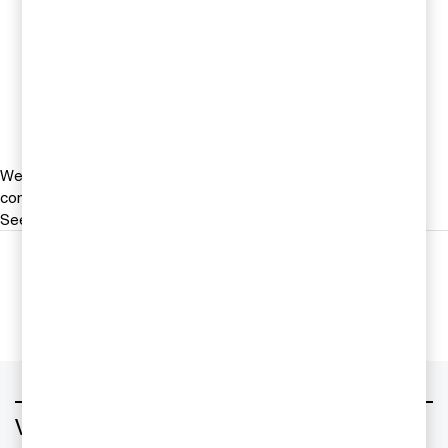
Sandra Lindvall
Revision, PwC Sverige
Tel 010-213 39 97
Email
We help you meet tomorrow’s tech demands
so you can
compete at a speed that rewrites the rules
See how
Följ oss i sociala medier
Vad vill du ha hjälp med?