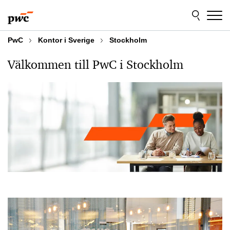
Skip
Skip
to
to
content
footer
PwC
Kontor i Sverige
Stockholm
Välkommen till PwC i Stockholm