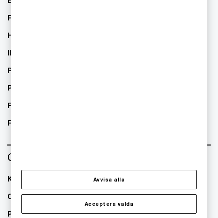
Energi
TMT/Technology Media
Telecom
Financial Services
Healthcare
IPS
Private Equity
Public sector
Real Estate
Retail
Om oss
Kontakta oss
Avvisa alla
Om PwC
Acceptera valda
Pressrum