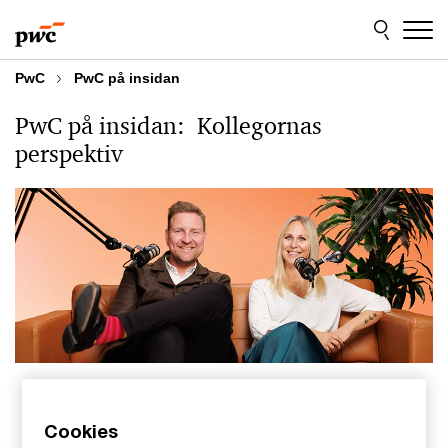
Skip
Skip
to
to
content
footer
PwC
PwC på insidan
PwC på insidan: Kollegornas
perspektiv
Cookies