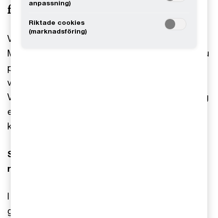
anpassning)
framtiden
Riktade cookies
(marknadsföring)
Välkommen till podden “PwC på insidan” med
Måns Liljenlov och Malin Jakobsson. Här möter du
personliga berättelser om karriär, utveckling och
vad som gör PwC till en plats där människor trivs.
Vi pratar om ledarskap och innovation och ger dig
en ärlig bild av vår kultur. Prenumerera
kostnadsfritt – nya avsnitt varje månad.
Säsong 2 – nya perspektiv och inspirerande
resor
I den här säsongen får du möta flera spännande
gäster. Bland annat träffar vi
Scott Bailey
, som