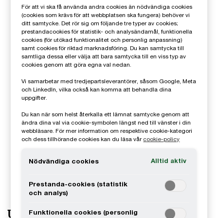
För att vi ska få använda andra cookies än nödvändiga cookies
(cookies som krävs för att webbplatsen ska fungera) behöver vi
ditt samtycke. Det rör sig om följande tre typer av cookies;
prestandacookies för statistik- och analysändamål, funktionella
cookies (för utökad funktionalitet och personlig anpassning)
samt cookies för riktad marknadsföring. Du kan samtycka till
samtliga dessa eller välja att bara samtycka till en viss typ av
cookies genom att göra egna val nedan.
Vi samarbetar med tredjepartsleverantörer, såsom Google, Meta
och LinkedIn, vilka också kan komma att behandla dina
uppgifter.
Du kan när som helst återkalla ett lämnat samtycke genom att
ändra dina val via cookie-symbolen längst ned till vänster i din
webbläsare. För mer information om respektive cookie-kategori
och dess tillhörande cookies kan du läsa vår
cookie-policy
Alltid aktiv
Nödvändiga cookies
Prestanda-cookies (statistik
och analys)
Upptäck berättelser som formar
Funktionella cookies (personlig