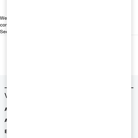
We help you meet tomorrow’s tech demands
so you can
compete at a speed that rewrites the rules
See how
Följ oss i sociala medier
Vad vill du ha hjälp med?
AI - Artificiell Intelligens
ESG / hållbarhet
Allianser & partnerskap
Familjeföretagande
Bolagsstyrning
Finansiell rapportering