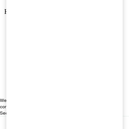
Kontakta oss
Erik Wall
Partner Strategy& / Technology Industry
Leader, Stockholm, PwC Sverige
+46 709 29 31 25
Email
We help you meet tomorrow’s tech demands
so you can
compete at a speed that rewrites the rules
See how
Följ oss i sociala medier