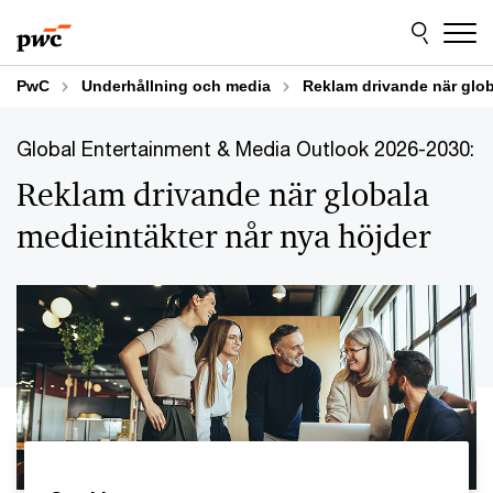
Skip
Skip
to
to
content
footer
PwC
Underhållning och media
Reklam drivande när glob
Global Entertainment & Media Outlook 2026-2030:
Reklam drivande när globala
medieintäkter når nya höjder