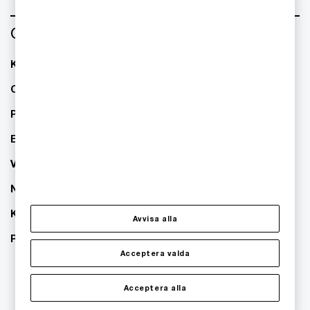
Om oss
Kontakta oss
Om PwC
Pressrum
Event
Våra kontor
Nyhetsbrev
Karriär
Avvisa alla
PwC:s hållbarhetsarbete
Acceptera valda
Acceptera alla