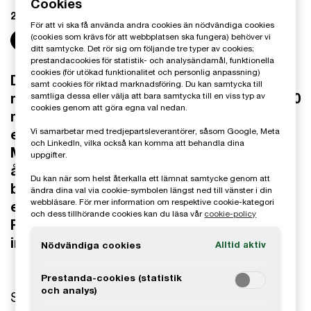
Cookies
2026-07-06
För att vi ska få använda andra cookies än nödvändiga cookies
(cookies som krävs för att webbplatsen ska fungera) behöver vi
Share
ditt samtycke. Det rör sig om följande tre typer av cookies;
prestandacookies för statistik- och analysändamål, funktionella
cookies (för utökad funktionalitet och personlig anpassning)
Den globala underhållnings- och
samt cookies för riktad marknadsföring. Du kan samtycka till
medieindustrin väntas nå intäkter på 4 200
samtliga dessa eller välja att bara samtycka till en viss typ av
cookies genom att göra egna val nedan.
miljarder amerikanska dollar till 2030,
Vi samarbetar med tredjepartsleverantörer, såsom Google, Meta
enligt PwC:s "Global Entertainment &
och LinkedIn, vilka också kan komma att behandla dina
Media Outlook". Ökningen motsvarar en
uppgifter.
årlig tillväxt på 3,4 procent, och drivs
Du kan när som helst återkalla ett lämnat samtycke genom att
bland annat av reklam och en stark
ändra dina val via cookie-symbolen längst ned till vänster i din
webbläsare. För mer information om respektive cookie-kategori
efterfrågan på liveunderhållning.
och dess tillhörande cookies kan du läsa vår
cookie-policy
Rapporten visar även på en tydlig ökning
inom onlinebetting.
Alltid aktiv
Nödvändiga cookies
Prestanda-cookies (statistik
och analys)
Som en del av branschens utveckling väntas de