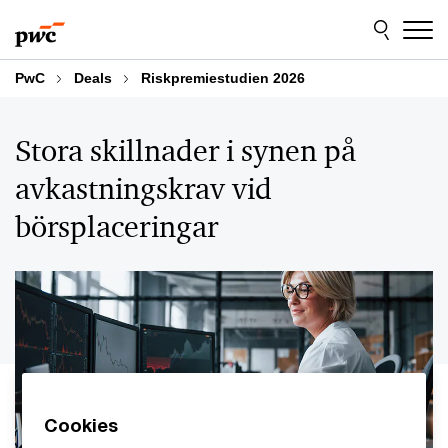
Skip
Skip
to
to
content
footer
PwC
Deals
Riskpremiestudien 2026
Stora skillnader i synen på
avkastningskrav vid
börsplaceringar
Cookies