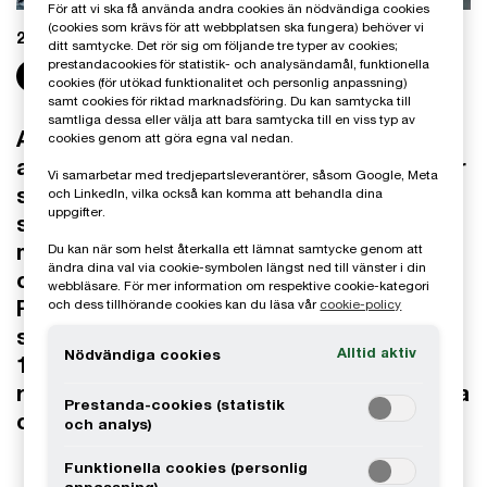
För att vi ska få använda andra cookies än nödvändiga cookies
(cookies som krävs för att webbplatsen ska fungera) behöver vi
2026-06-22
ditt samtycke. Det rör sig om följande tre typer av cookies;
prestandacookies för statistik- och analysändamål, funktionella
Share
cookies (för utökad funktionalitet och personlig anpassning)
samt cookies för riktad marknadsföring. Du kan samtycka till
samtliga dessa eller välja att bara samtycka till en viss typ av
Avkastningskravet på den svenska
cookies genom att göra egna val nedan.
aktiemarknaden är kvar på liknande nivåer
Vi samarbetar med tredjepartsleverantörer, såsom Google, Meta
som för ett år sedan. Däremot skiljer sig
och LinkedIn, vilka också kan komma att behandla dina
uppgifter.
synen åt rejält mellan olika aktörer på
marknaden, framför allt mellan analytiker
Du kan när som helst återkalla ett lämnat samtycke genom att
ändra dina val via cookie-symbolen längst ned till vänster i din
och verksamma inom området Corporate
webbläsare. För mer information om respektive cookie-kategori
Finance. Det här visar Riskpremiestudien,
och dess tillhörande cookies kan du läsa vår
cookie-policy
som PwC har tagit fram årligen sedan
Alltid aktiv
Nödvändiga cookies
1998. Studien visar även på ett ökat
risktillägg för mindre bolag, och att många
Prestanda-cookies (statistik
oroas över kreditrisker.
och analys)
Funktionella cookies (personlig