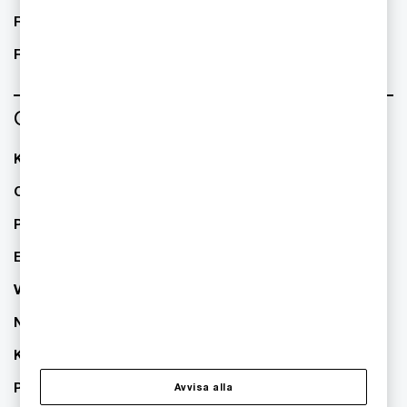
Real Estate
Retail
Om oss
Kontakta oss
Om PwC
Pressrum
Event
Våra kontor
Nyhetsbrev
Karriär
PwC:s hållbarhetsarbete
Avvisa alla