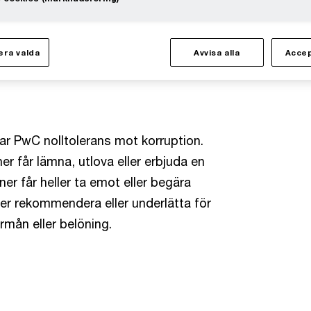
 anställda måste därför agera på ett
an ifrågasättas.
ra valda
Avvisa alla
Accep
r PwC nolltolerans mot korruption.
ner får lämna, utlova eller erbjuda en
tner får heller ta emot eller begära
ler rekommendera eller underlätta för
rmån eller belöning.