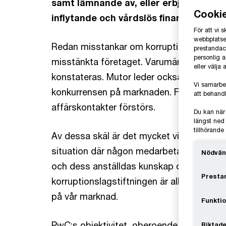
samt lämnande av, eller erbjudande 
Cooki
inflytande och vårdslös finansiering 
För att vi
webbplatsen
Redan misstankar om korruption påverkar a
prestandaco
personlig 
misstänkta företaget. Varumärket riskera
eller välja
konstateras. Mutor leder också till högre
Vi samarbe
konkurrensen på marknaden. Förtroendet 
att behandl
affärskontakter förstörs.
Du kan när
längst ned 
tillhörand
Av dessa skäl är det mycket viktigt att Pw
situation där någon medarbetare kan miss
Nödvän
och dess anställdas kunskap om, och eft
Prestan
korruptionslagstiftningen är alltså en föru
på vår marknad.
Funktio
PwC:s objektivitet, oberoende, integritet
Riktade