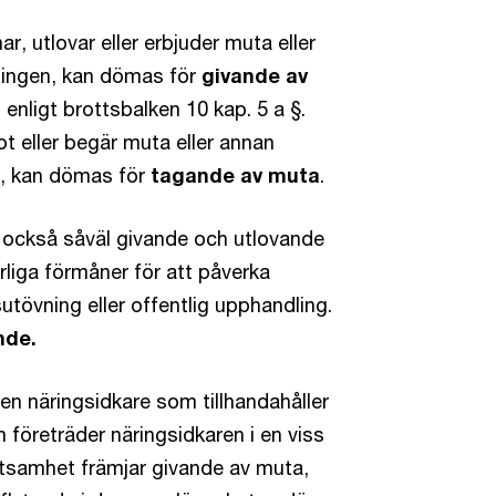
r, utlovar eller erbjuder muta eller
vningen, kan dömas för
givande av
enligt brottsbalken 10 kap. 5 a §.
t eller begär muta eller annan
ng, kan dömas för
tagande av muta
.
as också såväl givande och utlovande
liga förmåner för att påverka
utövning eller offentlig upphandling.
nde.
 en näringsidkare som tillhandahåller
 företräder näringsidkaren i en viss
tsamhet främjar givande av muta,