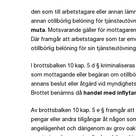
den som till arbetstagare eller annan lämna
annan otillbörlig belöning för tjänsteutö
muta
. Motsvarande gäller för mottagaren 
Där framgår att arbetstagare som tar emo
otillbörlig belöning för sin tjänsteutövni
I brottsbalken 10 kap. 5 d § kriminaliser
som mottagande eller begäran om otillbör
annans beslut eller åtgärd vid myndighets
Brottet benämns då
handel med inflyta
Av brottsbalken 10 kap. 5 e § framgår att
pengar eller andra tillgångar åt någon som
angelägenhet och därigenom av grov oak