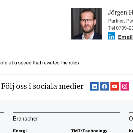
Jörgen 
Partner, P
Tel 0709-2
Email
te at a speed that rewrites the rules
Följ oss i sociala medier
Branscher
O
Energi
TMT/Technology
K