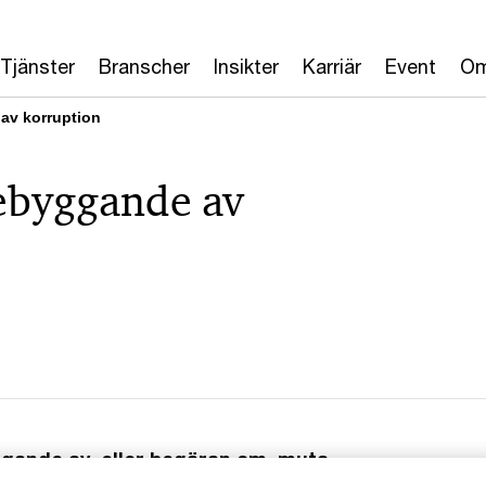
Tjänster
Branscher
Insikter
Karriär
Event
Om
av korruption
rebyggande av
agande av, eller begäran om, muta