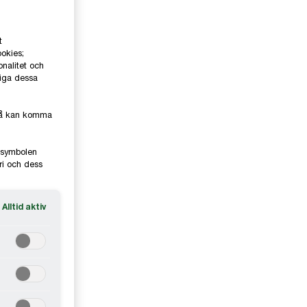
t
ookies;
onalitet och
liga dessa
kså kan komma
e-symbolen
ri och dess
Alltid aktiv