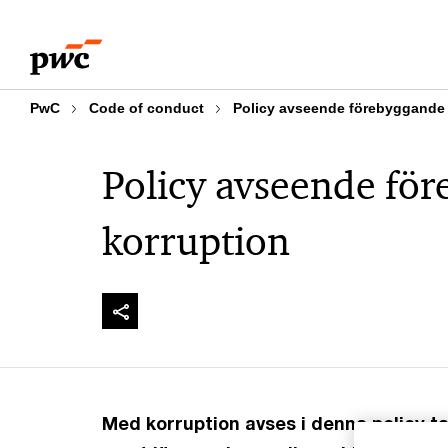
Skip
Skip
to
to
content
footer
PwC
Code of conduct
Policy avseende förebyggande 
Policy avseende fö
korruption
Med korruption avses i denna policy t