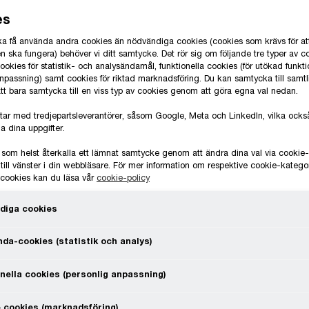
om, muta. Även handel med
es
av mutbrott omfattas av begreppet.
 ska få använda andra cookies än nödvändiga cookies (cookies som krävs för at
 ska fungera) behöver vi ditt samtycke. Det rör sig om följande tre typer av c
lla som har en relation till det
okies för statistik- och analysändamål, funktionella cookies (för utökad funkti
anpassning) samt cookies för riktad marknadsföring. Du kan samtycka till samt
r att skadas även om brott inte kan
 att bara samtycka till en viss typ av cookies genom att göra egna val nedan.
 kostnader och snedvrider
tar med tredjepartsleverantörer, såsom Google, Meta och LinkedIn, vilka oc
från kunder och andra
a dina uppgifter.
 som helst återkalla ett lämnat samtycke genom att ändra dina val via cooki
till vänster i din webbläsare. För mer information om respektive cookie-katego
e cookies kan du läsa vår
cookie-policy
C inte riskerar att hamna i en
tänkas för korruption. Företagets
diga cookies
erlevnad av,
da-cookies (statistik och analys)
tsättning för att vi skall kunna verka
nella cookies (personlig anpassning)
 och etiska agerande är
 cookies (marknadsföring)