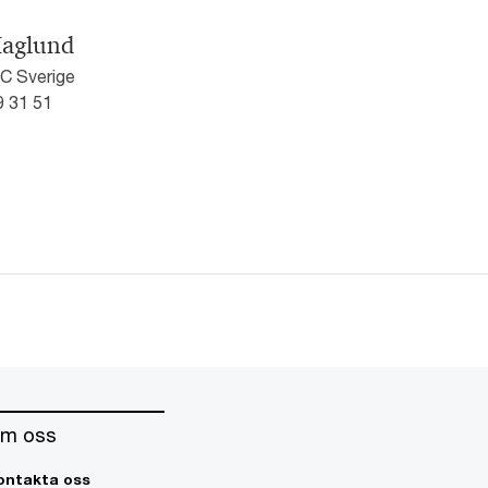
Haglund
wC Sverige
9 31 51
m oss
ontakta oss