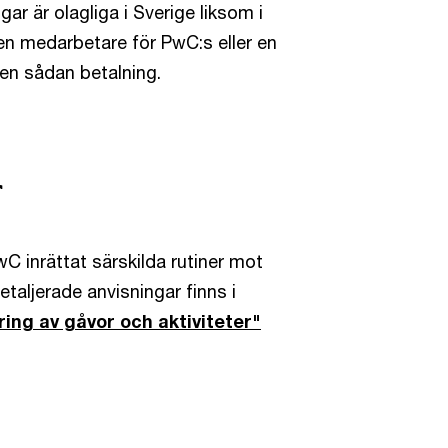
ar är olagliga i Sverige liksom i
en medarbetare för PwC:s eller en
en sådan betalning.
r
wC inrättat särskilda rutiner mot
etaljerade anvisningar finns i
ring av gåvor och aktiviteter"