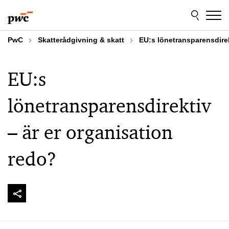
Skip
Skip
to
to
content
footer
PwC
Skatterådgivning & skatt
EU:s lönetransparensdire
EU:s
lönetransparensdirektiv
– är er organisation
redo?