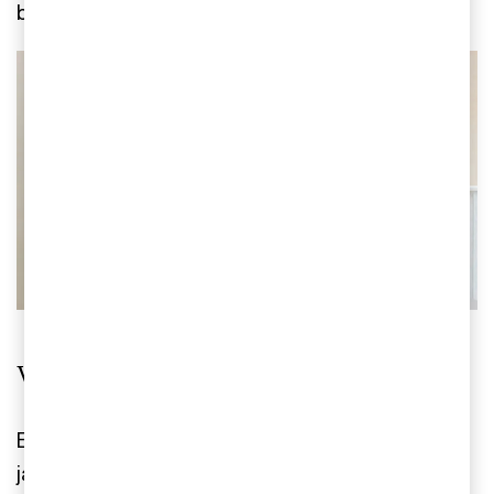
beslut finns.
Vad innebär direktivet?
EU-direktivet (EU) 2023/970 syftar till att stärka
jämställdheten och minska löneskillnader mellan