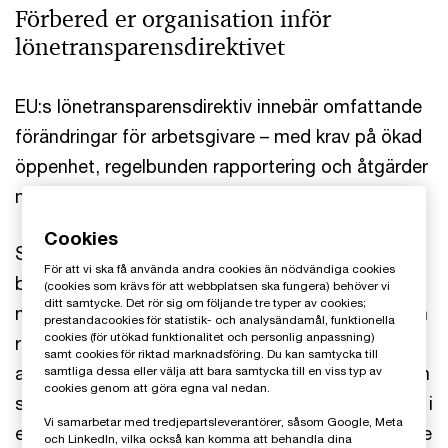
Förbered er organisation inför
lönetransparensdirektivet
EU:s lönetransparensdirektiv innebär omfattande
förändringar för arbetsgivare – med krav på ökad
öppenhet, regelbunden rapportering och åtgärder
mot omotiverade löneskillnader.
Cookies
Senaste uppdateringen (2026-03-26): Regeringen
För att vi ska få använda andra cookies än nödvändiga cookies
bedömer att EU:s lönetransparensdirektiv i dess
(cookies som krävs för att webbplatsen ska fungera) behöver vi
ditt samtycke. Det rör sig om följande tre typer av cookies;
nuvarande form är administrativt betungande och
prestandacookies för statistik- och analysändamål, funktionella
cookies (för utökad funktionalitet och personlig anpassning)
riskerar att minska jämställdhetsvinsterna. Därför
samt cookies för riktad marknadsföring. Du kan samtycka till
avser regeringen verka för att genomförandetiden
samtliga dessa eller välja att bara samtycka till en viss typ av
cookies genom att göra egna val nedan.
skjuts upp och att en omförhandling av direktivet i
Vi samarbetar med tredjepartsleverantörer, såsom Google, Meta
en regelförenklande riktning inleds. För närvarande
och LinkedIn, vilka också kan komma att behandla dina