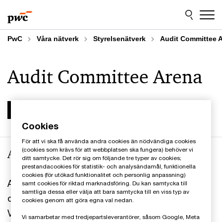
Skip
Skip
to
to
content
footer
PwC
Våra nätverk
Styrelsenätverk
Audit Committee 
Audit Committee Arena
Cookies
För att vi ska få använda andra cookies än nödvändiga cookies
(cookies som krävs för att webbplatsen ska fungera) behöver vi
AC Arena
ditt samtycke. Det rör sig om följande tre typer av cookies;
prestandacookies för statistik- och analysändamål, funktionella
cookies (för utökad funktionalitet och personlig anpassning)
AC Arena är PwC:s forum för styrelseledamöter,
samt cookies för riktad marknadsföring. Du kan samtycka till
samtliga dessa eller välja att bara samtycka till en viss typ av
och särskilt styrelseledamöter i revisionsutskott.
cookies genom att göra egna val nedan.
Vi fokuserar och delar med oss av erfarenheter i
Vi samarbetar med tredjepartsleverantörer, såsom Google, Meta