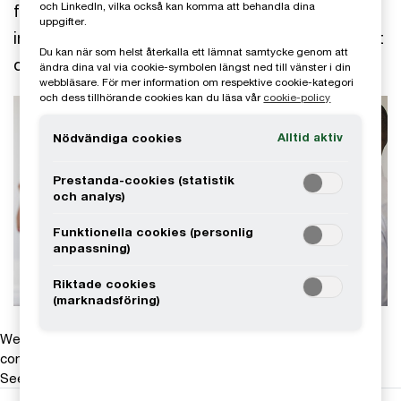
och LinkedIn, vilka också kan komma att behandla dina
frågor som är aktuella och viktiga för ledamöter
uppgifter.
inom bolagsstyrning, finansiell rapportering, skatt
Du kan när som helst återkalla ett lämnat samtycke genom att
och mycket annat.
ändra dina val via cookie-symbolen längst ned till vänster i din
webbläsare. För mer information om respektive cookie-kategori
och dess tillhörande cookies kan du läsa vår
cookie-policy
Alltid aktiv
Nödvändiga cookies
Prestanda-cookies (statistik
och analys)
Funktionella cookies (personlig
anpassning)
Riktade cookies
(marknadsföring)
We help you meet tomorrow’s tech demands
so you can
compete at a speed that rewrites the rules
See how