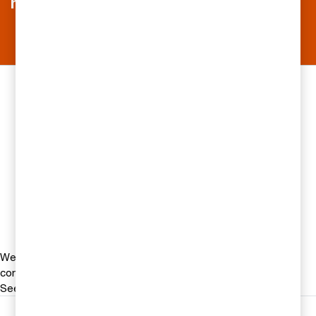
med våra rådgivare
Kontakta oss
Peter Sott
Partner, Financial Services Leader,
PwC Sverige
Tel 0725-84 98 19
Email
We help you meet tomorrow’s tech demands
so you can
compete at a speed that rewrites the rules
See how