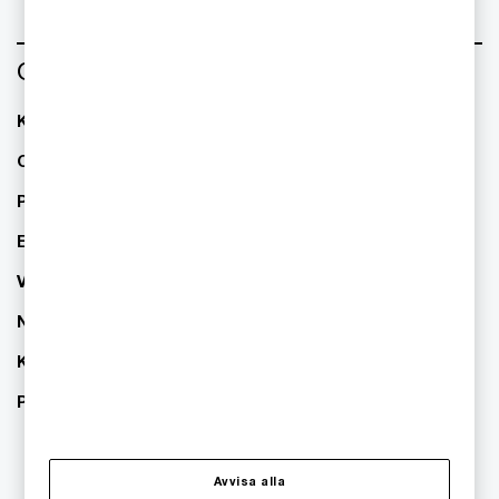
Om oss
Kontakta oss
Om PwC
Pressrum
Event
Våra kontor
Nyhetsbrev
Karriär
PwC:s hållbarhetsarbete
Avvisa alla