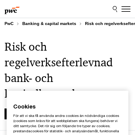
Skip
Skip
to
to
content
footer
PwC
Banking & capital markets
Risk och regelverksefte
Risk och
regelverksefterlevnad
bank- och
kapitalbranschen
Cookies
För att vi ska få använda andra cookies än nödvändiga cookies
(cookies som krävs för att webbplatsen ska fungera) behöver vi
ditt samtycke. Det rör sig om följande tre typer av cookies;
prestandacookies för statistik- och analysändamål, funktionella