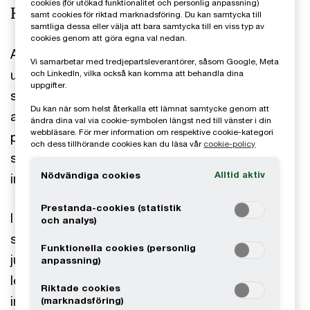
cookies (för utökad funktionalitet och personlig anpassning)
Komplexa regelverk
samt cookies för riktad marknadsföring. Du kan samtycka till
samtliga dessa eller välja att bara samtycka till en viss typ av
cookies genom att göra egna val nedan.
Allt fler och mer komplexa regelverk är en
Vi samarbetar med tredjepartsleverantörer, såsom Google, Meta
utmaning som alla företag på finansmarknaden
och LinkedIn, vilka också kan komma att behandla dina
uppgifter.
står inför. Kombinerat med ett allt bredare utbud
Du kan när som helst återkalla ett lämnat samtycke genom att
av produkter, tjänster och kunder som alla verkar
ändra dina val via cookie-symbolen längst ned till vänster i din
webbläsare. För mer information om respektive cookie-kategori
på en global marknad skapar detta den kanske
och dess tillhörande cookies kan du läsa vår
cookie-policy
största utmaningen som finansbranschen stått
Alltid aktiv
Nödvändiga cookies
inför.
Prestanda-cookies (statistik
I en miljö där vi nästan dagligen får läsa på första
och analys)
sidan om de ryktesrisker och de ekonomiska och
Funktionella cookies (personlig
juridiska effekter som bristande regelefterlevnad
anpassning)
leder till är det inte konstigt om viktiga
Riktade cookies
intressenter såsom kunder, allmänhet,
(marknadsföring)