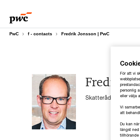
Skip
Skip
to
to
content
footer
PwC
f - contacts
Fredrik Jonsson | PwC
Cooki
För att vi
Fredrik J
webbplatsen
prestandaco
personlig 
eller välja
Skatterådgivare, Pw
Vi samarbe
att behandl
Du kan när
längst ned 
tillhörand