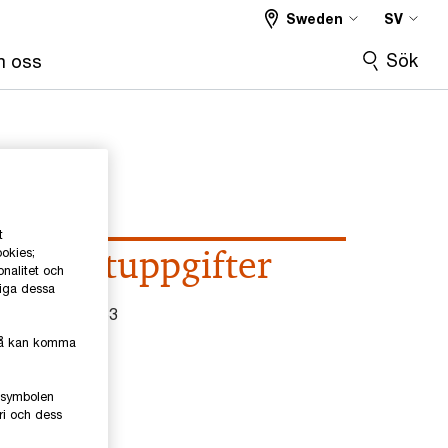
Sweden
SV
Sök
 oss
t
Kontaktuppgifter
ookies;
onalitet och
liga dessa
el
0709-29 41 63
kså kan komma
mail
e-symbolen
inkedIn
ri och dess