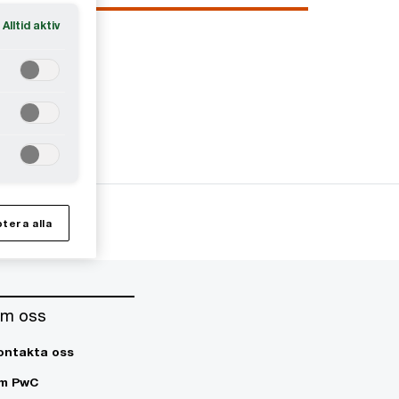
Alltid aktiv
tera alla
m oss
ontakta oss
m PwC