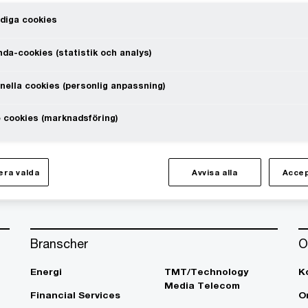
diga cookies
da-cookies (statistik och analys)
nella cookies (personlig anpassning)
te at a speed that rewrites the rules
 cookies (marknadsföring)
Följ oss i sociala medier
ra valda
Avvisa alla
Accep
Branscher
O
Energi
TMT/Technology
K
Media Telecom
Financial Services
O