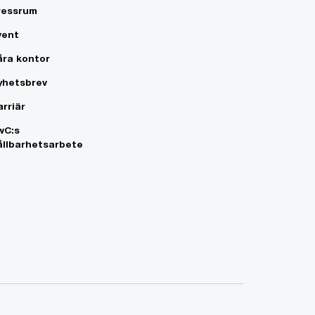
ressrum
vent
åra kontor
yhetsbrev
arriär
wC:s
ållbarhetsarbete