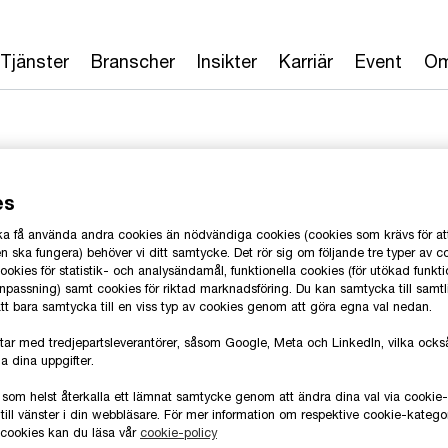
Tjänster
Branscher
Insikter
Karriär
Event
Om
es
 ska få använda andra cookies än nödvändiga cookies (cookies som krävs för at
onsson
 ska fungera) behöver vi ditt samtycke. Det rör sig om följande tre typer av c
okies för statistik- och analysändamål, funktionella cookies (för utökad funkti
anpassning) samt cookies för riktad marknadsföring. Du kan samtycka till samt
 att bara samtycka till en viss typ av cookies genom att göra egna val nedan.
C Sverige
T
tar med tredjepartsleverantörer, såsom Google, Meta och LinkedIn, vilka oc
E
a dina uppgifter.
 som helst återkalla ett lämnat samtycke genom att ändra dina val via cooki
L
till vänster i din webbläsare. För mer information om respektive cookie-katego
e cookies kan du läsa vår
cookie-policy