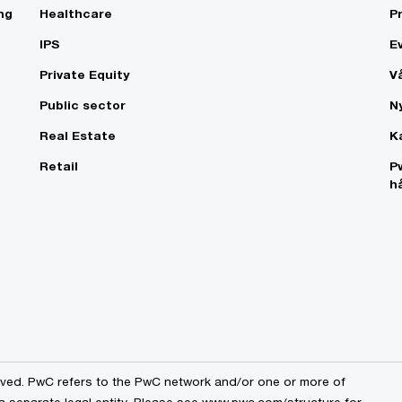
ng
Healthcare
P
IPS
E
Private Equity
V
Public sector
N
Real Estate
K
Retail
P
h
erved. PwC refers to the PwC network and/or one or more of