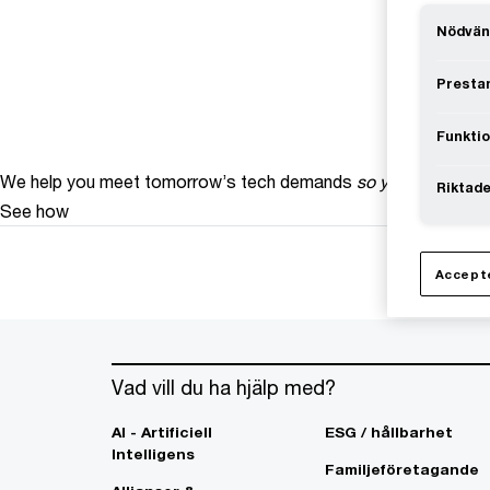
Nödvän
Prestan
Funktio
We help you meet tomorrow’s tech demands
so you can
compe
Riktade
See how
Accepte
Vad vill du ha hjälp med?
AI - Artificiell
ESG / hållbarhet
Intelligens
Familjeföretagande