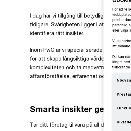
För att vi
I dag har vi tillgång till betydligt mer da
webbplatsen
prestandaco
tidigare. Svårigheten ligger i att veta vilk
personlig 
eller välja
identifiera rätt insikter.
Vi samarbe
att behandl
Inom PwC är vi specialiserade på att omvan
Du kan när
för att skapa långsiktiga värden för ditt fö
längst ned 
komplexiteten och ta medvetna beslut g
tillhörand
affärsförståelse, erfarenhet och teknisk 
Nödvän
Prestan
Smarta insikter ger medv
Funktio
Riktade
Tar ditt företag tillvara på all den data ni h