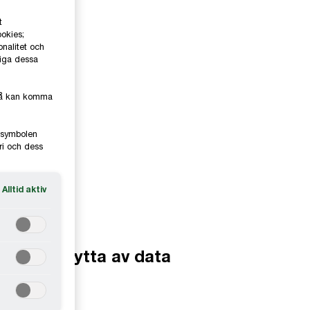
t
ookies;
onalitet och
liga dessa
kså kan komma
e-symbolen
ri och dess
Alltid aktiv
ilka har nytta av data
nalytics?