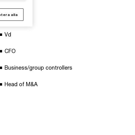
Ägare
tera alla
Styrelse
Vd
CFO
Business/group controllers
Head of M&A