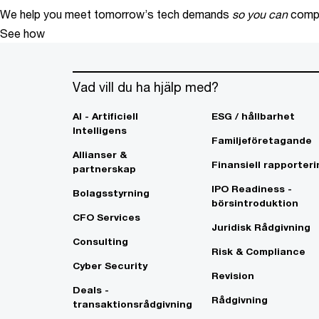
We help you meet tomorrow’s tech demands
so you can
compe
See how
Vad vill du ha hjälp med?
AI - Artificiell
ESG / hållbarhet
Intelligens
Familjeföretagande
Allianser &
Finansiell rapporteri
partnerskap
IPO Readiness -
Bolagsstyrning
börsintroduktion
CFO Services
Juridisk Rådgivning
Consulting
Risk & Compliance
Cyber Security
Revision
Deals -
Rådgivning
transaktionsrådgivning