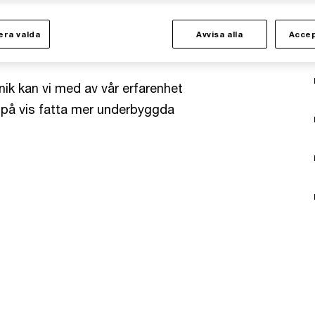
kunddatabas/orderbok och ert
se för vad som driver er
ra valda
Avvisa alla
Accep
ik kan vi med av vår erfarenhet
ch på vis fatta mer underbyggda