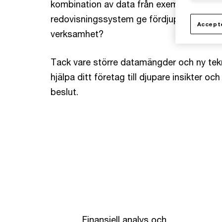
kombination av data från exempelvis er 
redovisningssystem ge fördjupad förståel
Accepte
verksamhet?
Tack vare större datamängder och ny tekn
hjälpa ditt företag till djupare insikter o
beslut.
Finansiell analys och