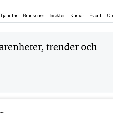
Tjänster
Branscher
Insikter
Karriär
Event
Om
farenheter, trender och
es