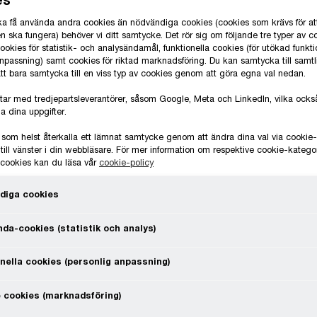
 ska få använda andra cookies än nödvändiga cookies (cookies som krävs för at
ta och information än någonsin
 ska fungera) behöver vi ditt samtycke. Det rör sig om följande tre typer av c
okies för statistik- och analysändamål, funktionella cookies (för utökad funkti
en data man ska titta på för att
anpassning) samt cookies för riktad marknadsföring. Du kan samtycka till samt
 att bara samtycka till en viss typ av cookies genom att göra egna val nedan.
tar med tredjepartsleverantörer, såsom Google, Meta och LinkedIn, vilka oc
a dina uppgifter.
dla data till meningsfulla insikter
 som helst återkalla ett lämnat samtycke genom att ändra dina val via cooki
retag. Vi hjälper dig att tolka
till vänster i din webbläsare. För mer information om respektive cookie-katego
enom att kombinera vår
e cookies kan du läsa vår
cookie-policy
innovation med din vision och data.
diga cookies
da-cookies (statistik och analys)
etna affärsbeslut
V
nella cookies (personlig anpassning)
a
 cookies (marknadsföring)
ar tillgång till? Skulle en