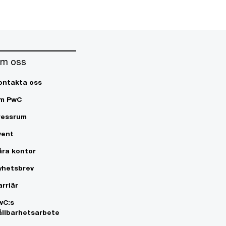
m oss
ontakta oss
m PwC
ressrum
vent
åra kontor
yhetsbrev
arriär
wC:s
ållbarhetsarbete