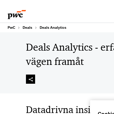
Skip
Skip
to
to
content
footer
PwC
Deals
Deals Analytics
Deals Analytics - er
vägen framåt
Datadrivna insikter
Cooki