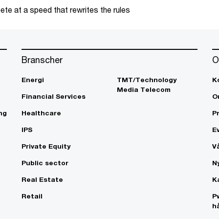
te at a speed that rewrites the rules
Branscher
O
Energi
TMT/Technology
K
Media Telecom
Financial Services
O
ng
Healthcare
P
IPS
E
Private Equity
V
Public sector
N
Real Estate
K
Retail
P
h