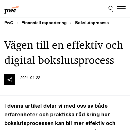
Skip
Skip
to
to
content
footer
PwC
Finansiell rapportering
Bokslutsprocess
Vägen till en effektiv och
digital bokslutsprocess
2024-04-22
I denna artikel delar vi med oss av både
erfarenheter och praktiska råd kring hur
bokslutsprocessen kan bli mer effektiv och