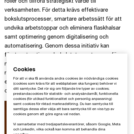
roller och tillföra strategiskt värde till
verksamheten. För detta krävs effektivare
bokslutsprocesser, smartare arbetssätt för att
undvika arbetstoppar och eliminera flaskhalsar
samt optimering genom digitalisering och
automatisering. Genom dessa initiativ kan
företaget optimera bokslutet, ge utrymme för
noggrann analys och stärka den finansiella
Cookies
rapporteringens trovärdighet, vilket placerar
För att vi ska få använda andra cookies än nödvändiga cookies
ekonomifunktionen i en strategiskt viktig position
(cookies som krävs för att webbplatsen ska fungera) behöver vi
ditt samtycke. Det rör sig om följande tre typer av cookies;
och möjliggör hantering av ett större antal roller.
prestandacookies för statistik- och analysändamål, funktionella
cookies (för utökad funktionalitet och personlig anpassning)
samt cookies för riktad marknadsföring. Du kan samtycka till
Anna Lindén
samtliga dessa eller välja att bara samtycka till en viss typ av
Partner Financial Reporting,
cookies genom att göra egna val nedan.
PwC Sverige
Vi samarbetar med tredjepartsleverantörer, såsom Google, Meta
och LinkedIn, vilka också kan komma att behandla dina
E-post