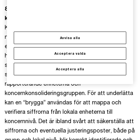
8. Okunskap kring vad som rapporteras till
konsolidering
Koncernkonsolideringsgruppen består ofta av ett
mindre team som under en begränsad tid tar
Avvisa alla
emot och hanterar mycket material vilket kräver
Acceptera valda
hög kvalitet samt standardiserad och
strukturerad information. En utmaning är att
Acceptera alla
säkerställa ägarskapet av siffrorna mellan de
rapporterande enheterna och
koncernkonsolideringsgruppen. För att underlätta
kan en “brygga” användas för att mappa och
verifiera siffrorna från lokala enheterna till
koncernnivå. Det är ibland svårt att säkerställa att
siffrorna och eventuella justeringsposter, både på
grupp och lokal nivå, blir korrekt identifierade och