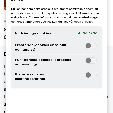
uppgifter.
0725-84 94 19
Du kan när som helst återkalla ett lämnat samtycke genom att
ändra dina val via cookie-symbolen längst ned till vänster i din
webbläsare. För mer information om respektive cookie-kategori
Cecilia Sjögren
och dess tillhörande cookies kan du läsa vår
cookie-policy
Specialist finansiell rapportering, PwC Sverige
Alltid aktiv
Nödvändiga cookies
0768-51 41 77
Prestanda-cookies (statistik
och analys)
Ekonomifunktionens roll i dag
Funktionella cookies (personlig
anpassning)
Dagens ekonomifunktion har gått från en
traditionell roll som ”Ekonom och redovisare” till
Riktade cookies
(marknadsföring)
att bära flera hattar och överta fler, eller kanske
större ansvarsområden, allt utifrån bolagets
tillväxtresa, strategier, mål och utmaningar. Några
av de väsentliga roller som vi ser som nyckeln till
att säkerställa ekonomisk hållbarhet för företaget