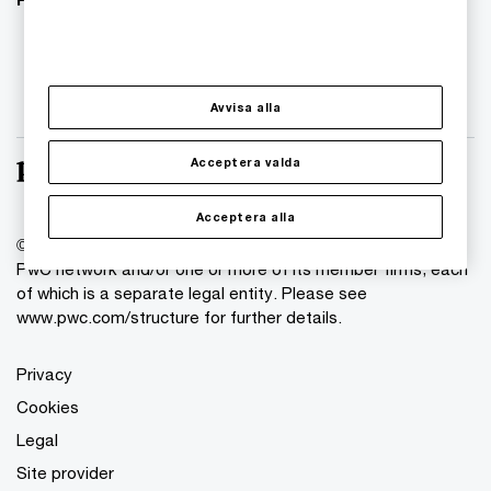
Avvisa alla
Acceptera valda
Acceptera alla
© 2018 - 2026 PwC. All rights reserved. PwC refers to the
PwC network and/or one or more of its member firms, each
of which is a separate legal entity. Please see
www.pwc.com/structure for further details.
Privacy
Cookies
Legal
Site provider