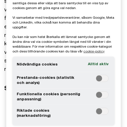
största riskerna för näringsliv, offentlig
samtliga dessa eller välja att bara samtycka till en viss typ av
cookies genom att göra egna val nedan.
verksamhet och organisationer. Företag som
förknippas med oegentligheter, etiska felsteg
Vi samarbetar med tredjepartsleverantörer, såsom Google, Meta
och LinkedIn, vilka också kan komma att behandla dina
eller handlingsförlamning hamnar snabbt i
uppgifter.
rampljuset och effekterna kan få förödande
Du kan när som helst återkalla ett lämnat samtycke genom att
ändra dina val via cookie-symbolen längst ned till vänster i din
konsekvenser i form av finansiella skador, skadat
webbläsare. För mer information om respektive cookie-kategori
varumärke och förtroende. Med genomtänkta
och dess tillhörande cookies kan du läsa vår
cookie-policy
strategier och tydliga processer kan du minimera
Alltid aktiv
Nödvändiga cookies
risken att drabbas.
Prestanda-cookies (statistik
och analys)
Så kan vi hjälpa dig
Funktionella cookies (personlig
anpassning)
Misstänkta förskingrings- och
bedrägeriincidenter
Riktade cookies
(marknadsföring)
Redovisnings- och bokföringsfusk