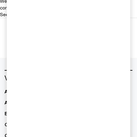
We help you meet tomorrow’s tech demands
so you can
compete at a speed that rewrites the rules
See how
Följ oss i sociala medier
Vad vill du ha hjälp med?
AI - Artificiell Intelligens
ESG / hållbarhet
Allianser & partnerskap
Familjeföretagande
Bolagsstyrning
Finansiell rapportering
CFO Services
IPO Readiness -
börsintroduktion
Consulting