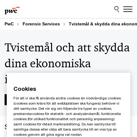
Skip
Skip
to
to
content
footer
PwC
Forensic Services
Tvistemål & skydda dina ekonom
Tvistemål och att skydda
dina ekonomiska
intressen
Cookies
För att vi ska få använda andra cookies än nödvändiga cookies
(cookies som krävs för att webbplatsen ska fungera) behöver vi
ditt samtycke. Det rör sig om följande tre typer av cookies;
prestandacookies för statistik- och analysändamål, funktionella
cookies (för utökad funktionalitet och personlig anpassning)
samt cookies för riktad marknadsföring. Du kan samtycka till
Skydda dina ekonomiska intressen
samtliga dessa eller välja att bara samtycka till en viss typ av
cookies genom att göra egna val nedan.