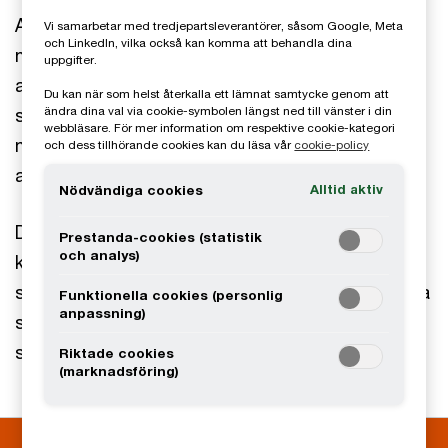
Att vara rätt rustad inför tvister är helt avgörande
Vi samarbetar med tredjepartsleverantörer, såsom Google, Meta
och LinkedIn, vilka också kan komma att behandla dina
när skiljenämnden värderar bevisning och
uppgifter.
argument. Vi hjälper dig att skydda dina
Du kan när som helst återkalla ett lämnat samtycke genom att
ändra dina val via cookie-symbolen längst ned till vänster i din
strategiska och ekonomiska intressen i samband
webbläsare. För mer information om respektive cookie-kategori
med förväntade eller faktiska tvister, oavsett om
och dess tillhörande cookies kan du läsa vår
cookie-policy
anspråk ska mötas eller riktas.
Alltid aktiv
Nödvändiga cookies
Du kan få hjälp med förebyggande rådgivning,
Prestanda-cookies (statistik
och analys)
kvalificerad research, scenariosimulering eller
strategirådgivning. Vi kan även bistå genom agera
Funktionella cookies (personlig
anpassning)
som expertvittnen om tvisterna hamnar i
skiljenämnd eller domstol.
Riktade cookies
(marknadsföring)