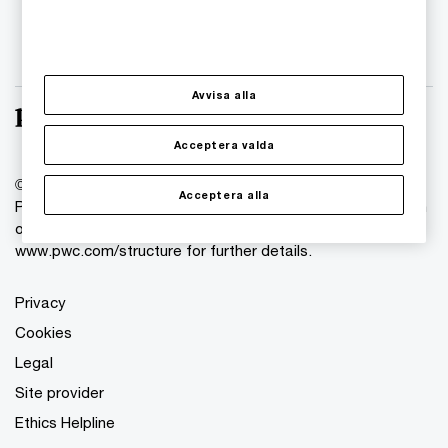
Avvisa alla
Acceptera valda
© 2018 - 2026 PwC. All rights reserved. PwC refers to the
Acceptera alla
PwC network and/or one or more of its member firms, each
of which is a separate legal entity. Please see
www.pwc.com/structure for further details.
Privacy
Cookies
Legal
Site provider
Ethics Helpline