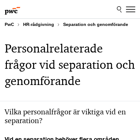
Skip
Skip
to
to
content
footer
PwC
HR-rådgivning
Separation och genomförande
Personalrelaterade
frågor vid separation och
genomförande
Vilka personalfrågor är viktiga vid en
separation?
Vid en separation behöver flera områden