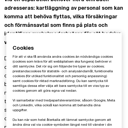
adresseras: kartläggning av personal som kan
komma att behöva flyttas, vilka försäkringar
och förmånsavtal som finns på plats och
identifiera nyckelmedarbetare för att bedriva
verksamheten.
Cookies
För att vi ska få använda andra cookies än nödvändiga cookies
Du behöver också kartlägga om det finns några
(cookies som krävs för att webbplatsen ska fungera) behöver vi
change of control-klausuler i anställningsavtalen
ditt samtycke. Det rör sig om följande tre typer av cookies;
prestandacookies för statistik- och analysändamål, funktionella
och särskilda villkor i personalförsäkringar som
cookies (för utökad funktionalitet och personlig anpassning)
samt cookies för riktad marknadsföring. Du kan samtycka till
behöver hanteras. Dessa behöver ses över för att
samtliga dessa eller välja att bara samtycka till en viss typ av
cookies genom att göra egna val nedan.
minska risken för avtal där säljaren åtar sig att
tillhandahålla tjänster efter det att affären är
Vi samarbetar med tredjepartsleverantörer, såsom Google, Meta
och LinkedIn, vilka också kan komma att behandla dina
stängd och ägarbytet skett. I det här skedet är
uppgifter.
det viktigt att säkerställa att ingenting faller
Du kan när som helst återkalla ett lämnat samtycke genom att
ändra dina val via cookie-symbolen längst ned till vänster i din
mellan stolarna och aktivitetsplaner med roller