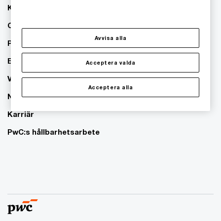
Kontakta oss
Om PwC
Avvisa alla
Pressrum
Event
Acceptera valda
Våra kontor
Acceptera alla
Nyhetsbrev
Karriär
PwC:s hållbarhetsarbete