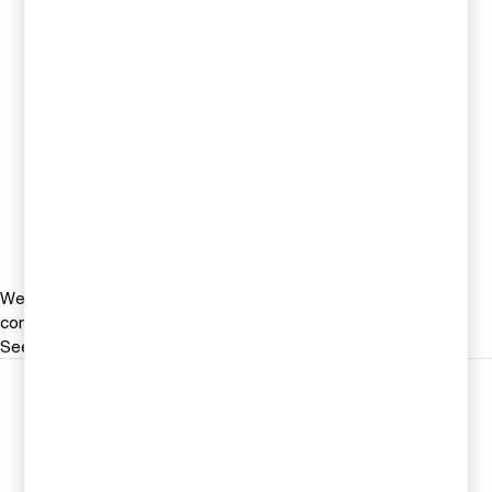
Tel 0709-29 44 24
Email
Anna Gustring Boman
Partner och pensionsspecialist,
PwC Sverige
Tel 0709-29 32 89
Email
We help you meet tomorrow’s tech demands
so you can
compete at a speed that rewrites the rules
See how
Följ oss i sociala medier