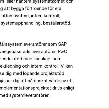
ram, eller hantera systemåtkomst och
g att bygga förtroende för era
affärssystem, intern kontroll,
systemupphandling, beställarstöd,
ffärssystemleverantörer som SAP
verigebaserade leverantörer. PwC
roende stöd med kunskap inom
tledning och intern kontroll. Vi kan
se dig med löpande projektstöd
älper dig att nå önskat värde av ett
implementationsprojektet drivs enligt
 med systemleverantören.