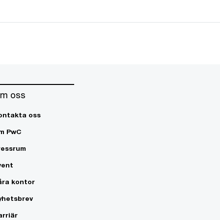
m oss
ontakta oss
m PwC
ressrum
vent
åra kontor
yhetsbrev
arriär