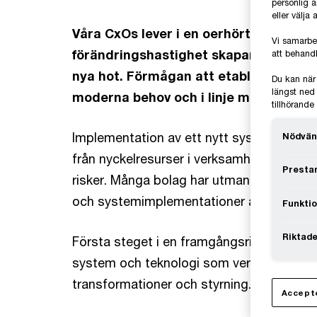
personlig 
eller välja
Våra CxOs lever i en oerhört spännand
Vi samarbe
förändringshastighet skapar fantasti
att behandl
nya hot. Förmågan att etablera en effe
Du kan när
längst ned 
moderna behov och i linje med lagstift
tillhörand
Implementation av ett nytt system är ett
Nödvän
från nyckelresurser i verksamheten och in
Prestan
risker. Många bolag har utmaningar med att
och systemimplementationer är inget un
Funktio
Riktade
Första steget i en framgångsrik systemstra
system och teknologi som verktyg. Den rikt
transformationer och styrning.
Accepte