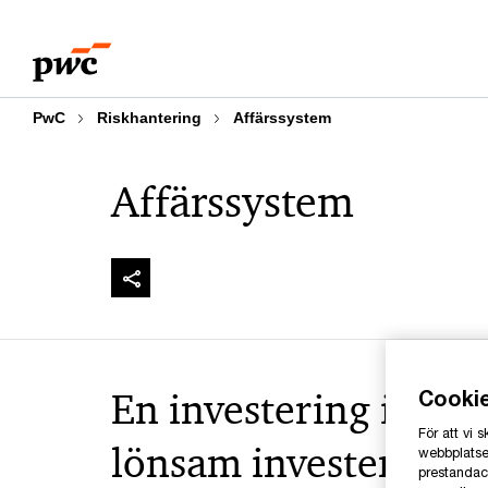
Skip
Skip
to
to
content
footer
PwC
Riskhantering
Affärssystem
Affärssystem
En investering i affä
Cooki
För att vi
lönsam investering
webbplatsen
prestandaco