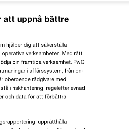
r att uppnå bättre
m hjälper dig att säkerställa
den operativa verksamheten. Med rätt
tödja din framtida verksamhet. PwC
utmaningar i affärssystem, från on-
i är oberoende rådgivare med
tå i riskhantering, regelefterlevnad
r och data för att förbättra
tagsrapportering, upprätthålla