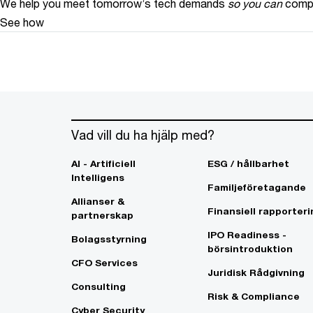
We help you meet tomorrow’s tech demands
so you can
compe
See how
Vad vill du ha hjälp med?
AI - Artificiell
ESG / hållbarhet
Intelligens
Familjeföretagande
Allianser &
Finansiell rapporteri
partnerskap
IPO Readiness -
Bolagsstyrning
börsintroduktion
CFO Services
Juridisk Rådgivning
Consulting
Risk & Compliance
Cyber Security