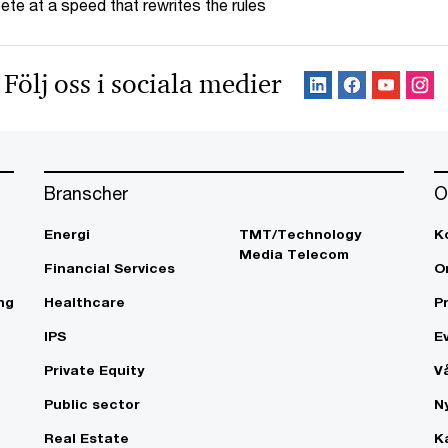
te at a speed that rewrites the rules
Följ oss i sociala medier
Branscher
O
Energi
TMT/Technology
K
Media Telecom
Financial Services
O
ng
Healthcare
P
IPS
E
Private Equity
V
Public sector
N
Real Estate
K