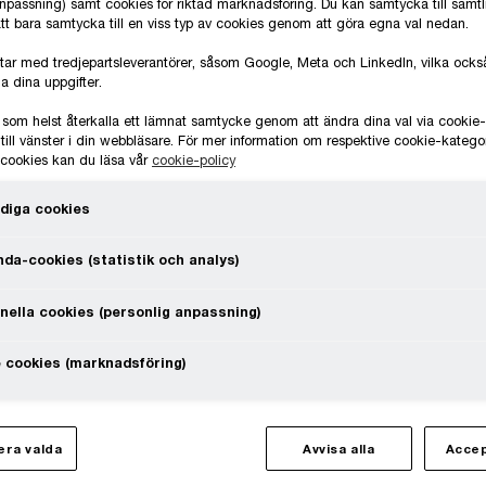
anpassning) samt cookies för riktad marknadsföring. Du kan samtycka till samt
 att bara samtycka till en viss typ av cookies genom att göra egna val nedan.
e tid. Teknologins
tar med tredjepartsleverantörer, såsom Google, Meta och LinkedIn, vilka oc
ska affärsmöjligheter men också
a dina uppgifter.
ktiv och affärsorienterad IT enligt
 som helst återkalla ett lämnat samtycke genom att ändra dina val via cooki
till vänster i din webbläsare. För mer information om respektive cookie-katego
ningens krav blir avgörande.
e cookies kan du läsa vår
cookie-policy
 komplext projekt som tar mycket tid
diga cookies
nebär såväl tekniska som finansiella
da-cookies (statistik och analys)
 realisera affärsnyttan i IT-projekt
dantag.
nella cookies (personlig anpassning)
 cookies (marknadsföring)
tegi är att se IT, applikationer,
iga förändringen sitter i strategi,
ra valda
Avvisa alla
Accep