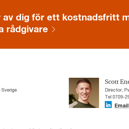
 av dig för ett kostnadsfritt
a rådgivare
Scott En
 Sverige
Director, P
Tel 0709-2
Email