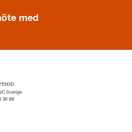
 möte med
erson
wC Sverige
9 36 88