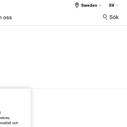
Sweden
SV
Sök
 oss
t
ookies;
onalitet och