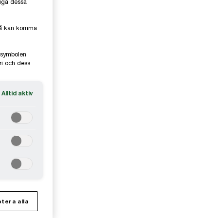
liga dessa
kså kan komma
e-symbolen
ri och dess
Alltid aktiv
tera alla