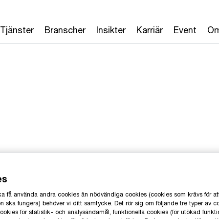
Tjänster
Branscher
Insikter
Karriär
Event
Om
rssystem är en
es
 ska få använda andra cookies än nödvändiga cookies (cookies som krävs för at
 ska fungera) behöver vi ditt samtycke. Det rör sig om följande tre typer av c
okies för statistik- och analysändamål, funktionella cookies (för utökad funkti