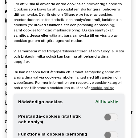
löpande faktureringen under årets gång och
För att vi ska få använda andra cookies än nödvändiga cookies
(cookies som krävs för att webbplatsen ska fungera) behöver vi
efter årets slut dokumenteras i en så kallad
ditt samtycke. Det rör sig om följande tre typer av cookies;
internprissättningsdokumentation.
prestandacookies för statistik- och analysändamål, funktionella
cookies (för utökad funktionalitet och personlig anpassning)
samt cookies för riktad marknadsföring. Du kan samtycka till
samtliga dessa eller välja att bara samtycka till en viss typ av
I internpissättningsdokumentationen beskrivs
cookies genom att göra egna val nedan.
bland annat varför prissättningen är
Vi samarbetar med tredjepartsleverantörer, såsom Google, Meta
marknadsmässig. Dokumentationen behöver
och LinkedIn, vilka också kan komma att behandla dina
uppgifter.
innehålla en jämförelsestudie som visar hur
Du kan när som helst återkalla ett lämnat samtycke genom att
oberoende parter hade agerat. I vissa fall krävs
ändra dina val via cookie-symbolen längst ned till vänster i din
webbläsare. För mer information om respektive cookie-kategori
även att en jämförelsestudie i form av en så
och dess tillhörande cookies kan du läsa vår
cookie-policy
kallad benchmarkstudie, genomförs. I
Alltid aktiv
benchmarkstudien jämförs vinstmarginaler i den
Nödvändiga cookies
koncerninterna transaktionen med vinstmarginaler
Prestanda-cookies (statistik
oberoende bolag tjänat i sina transaktioner med
och analys)
oberoende parter. Detta för att ge stöd för att
Funktionella cookies (personlig