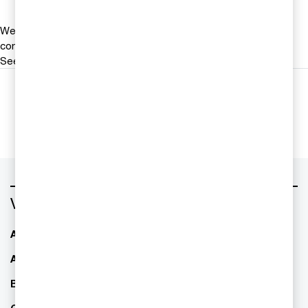
We help you meet tomorrow’s tech demands
so you can
compete at a speed that rewrites the rules
See how
Följ oss i sociala medier
Vad vill du ha hjälp med?
AI - Artificiell Intelligens
ESG / hållbarhet
Allianser & partnerskap
Familjeföretagande
Bolagsstyrning
Finansiell rapportering
CFO Services
IPO Readiness -