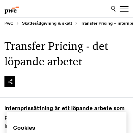
Skip
Skip
to
to
content
footer
PwC
Skatterådgivning & skatt
Transfer Pricing – internp
Transfer Pricing - det
löpande arbetet
Internprissättning är ett löpande arbete som
pågår under räkenskapsåret.
Internprissättning ska implementeras vid den
Cookies