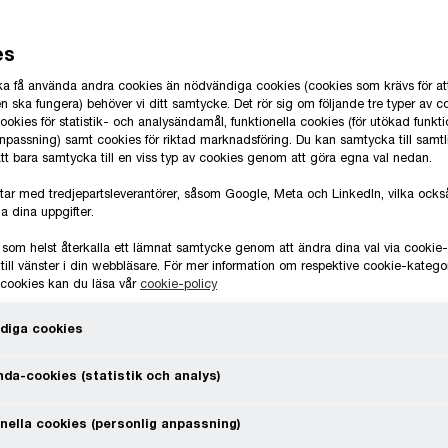
 på minst 15 procent för
es
agsgrupper med en sammanlagd
.
 ska få använda andra cookies än nödvändiga cookies (cookies som krävs för at
 ska fungera) behöver vi ditt samtycke. Det rör sig om följande tre typer av c
okies för statistik- och analysändamål, funktionella cookies (för utökad funkti
anpassning) samt cookies för riktad marknadsföring. Du kan samtycka till samt
i OECD/IF:s modellregler, kommentarer
 att bara samtycka till en viss typ av cookies genom att göra egna val nedan.
msländer har enhälligt antagit
tar med tredjepartsleverantörer, såsom Google, Meta och LinkedIn, vilka oc
ven kallat
a dina uppgifter.
er att medlemsländerna inför reglerna
 som helst återkalla ett lämnat samtycke genom att ändra dina val via cooki
der utanför EU har också
till vänster i din webbläsare. För mer information om respektive cookie-katego
e cookies kan du läsa vår
cookie-policy
stiftning eller arbetar med att
diga cookies
da-cookies (statistik och analys)
 arbetet med att bekämpa
BEPS). Enligt bestämmelserna ska
nella cookies (personlig anpassning)
e minst 750 miljoner euro vara