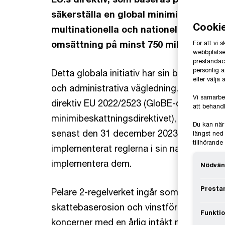
säkerställa en global minimiskattenivå
Cooki
multinationella och nationella föret
omsättning på minst 750 miljoner euro
För att vi
webbplatsen
prestandaco
personlig 
Detta globala initiativ har sin bakgrund 
eller välja
och administrativa vägledning. EU:s medle
Vi samarbe
direktiv EU 2022/2523 (GloBE-direktivet, ä
att behandl
minimibeskattningsdirektivet), vilket kräv
Du kan när
senast den 31 december 2023. Många län
längst ned 
tillhörand
implementerat reglerna i sin nationella lag
implementera dem.
Nödvän
Prestan
Pelare 2-regelverket ingår som ett led i
skattebaserosion och vinstförflyttning (
Funktio
koncerner med en årlig intäkt motsvarand