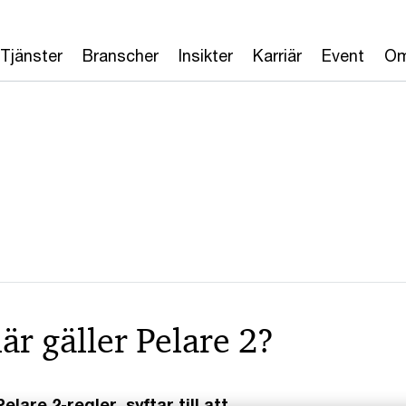
Tjänster
Branscher
Insikter
Karriär
Event
Om
är gäller Pelare 2?
lare 2-regler, syftar till att