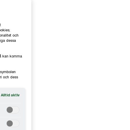
t
ookies;
onalitet och
liga dessa
kså kan komma
e-symbolen
ri och dess
Alltid aktiv