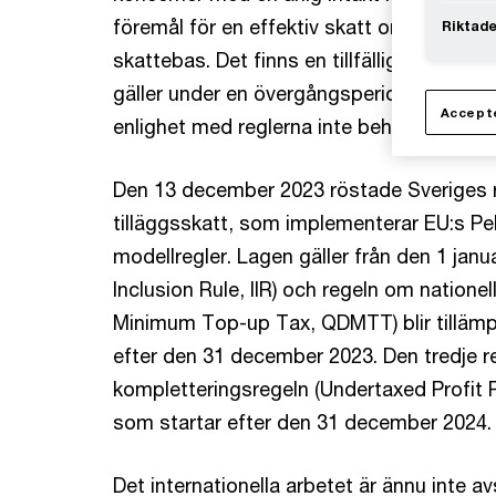
föremål för en effektiv skatt om minst 15 
Riktade
skattebas. Det finns en tillfällig förenkli
gäller under en övergångsperiod och inneb
Accepte
enlighet med reglerna inte behöver göras
Den 13 december 2023 röstade Sveriges 
tilläggsskatt, som implementerar EU:s Pe
modellregler. Lagen gäller från den 1 jan
Inclusion Rule, IIR) och regeln om nationel
Minimum Top-up Tax, QDMTT) blir tillämp
efter den 31 december 2023. Den tredje re
kompletteringsregeln (Undertaxed Profit R
som startar efter den 31 december 2024.
Det internationella arbetet är ännu inte avs