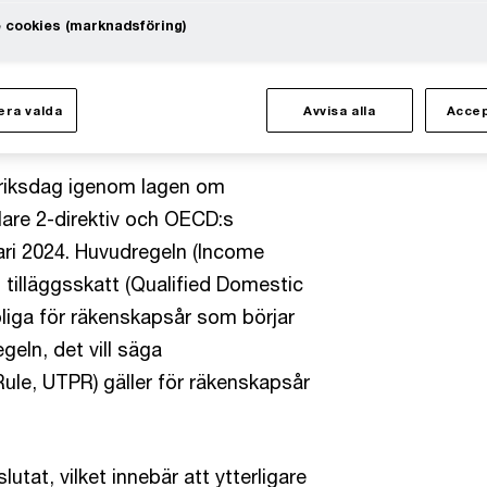
procent på en särskilt definierad
 cookies (marknadsföring)
ngsregel (safe harbour-regel) som
är att fullständiga beräkningar i
ra valda
Avvisa alla
Accep
.
riksdag igenom lagen om
lare 2-direktiv och OECD:s
uari 2024. Huvudregeln (Income
l tilläggsskatt (Qualified Domestic
liga för räkenskapsår som börjar
geln, det vill säga
ule, UTPR) gäller för räkenskapsår
lutat, vilket innebär att ytterligare