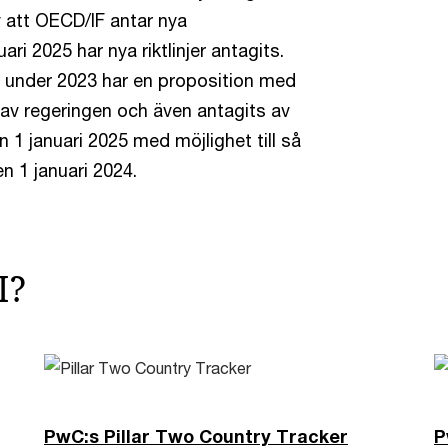
v att OECD/IF antar nya
uari 2025 har nya riktlinjer antagits.
s under 2023 har en proposition med
v regeringen och även antagits av
 1 januari 2025 med möjlighet till så
den 1 januari 2024.
I?
PwC:s Pillar Two Country Tracker
P