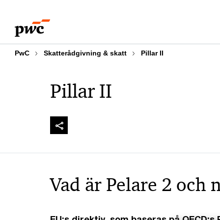
Skip
Skip
to
to
content
footer
PwC
Skatterådgivning & skatt
Pillar II
Pillar II
Vad är Pelare 2 och n
EU:s direktiv, som baseras på OECD:s Pe