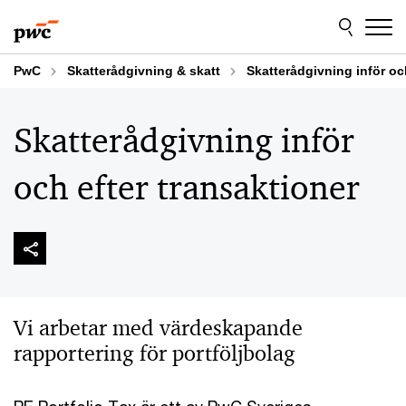
Skip
Skip
to
to
content
footer
PwC
Skatterådgivning & skatt
Skatterådgivning inför oc
Skatterådgivning inför
och efter transaktioner
Vi arbetar med värdeskapande
rapportering för portföljbolag