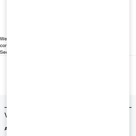
Tel 0708-73 97 33
Email
We help you meet tomorrow’s tech demands
so you can
compete at a speed that rewrites the rules
See how
Följ oss i sociala medier
Vad vill du ha hjälp med?
AI - Artificiell Intelligens
ESG / hållbarhet