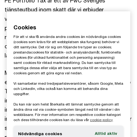
PE Portfolio Tax är ett av PwC Sveriges
tjänsteutbud inom skatt där vi erbjuder
värdeskapande aktiviteter för PE-ägda
Cookies
portföljbolag. Genom att bygga långsiktiga
relationer förstår vi våra kunders faktiska behov
För att vi ska få använda andra cookies än nödvändiga cookies
(cookies som krävs för att webbplatsen ska fungera) behöver vi
och kan på ett strukturerat och koordinerat sätt
ditt samtycke. Det rör sig om följande tre typer av cookies;
prestandacookies för statistik- och analysändamål, funktionella
lämna holistisk skatterådgivning.
cookies (för utökad funktionalitet och personlig anpassning)
samt cookies för riktad marknadsföring. Du kan samtycka till
samtliga dessa eller välja att bara samtycka till en viss typ av
Med vår breda skatteexpertis och långa praktiska
cookies genom att göra egna val nedan.
erfarenhet erbjuder vi inom ramen för PE Portfolio
Vi samarbetar med tredjepartsleverantörer, såsom Google, Meta
och LinkedIn, vilka också kan komma att behandla dina
Tax skräddarsydda tjänster inom svensk och
uppgifter.
internationell inkomstskatt, moms och
Du kan när som helst återkalla ett lämnat samtycke genom att
internprissättning. Vi har även ett stort
ändra dina val via cookie-symbolen längst ned till vänster i din
webbläsare. För mer information om respektive cookie-kategori
internationellt nätverk med handplockade kollegor
och dess tillhörande cookies kan du läsa vår
cookie-policy
som liksom vi har stor erfarenhet av skatt i en
Alltid aktiv
Nödvändiga cookies
private equity-miljö.