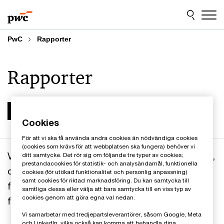
Skip
Skip
to
to
content
footer
PwC
Rapporter
Rapporter
Cookies
För att vi ska få använda andra cookies än nödvändiga cookies
(cookies som krävs för att webbplatsen ska fungera) behöver vi
Vår vision är att bidra till ett väl fungerande privat,
ditt samtycke. Det rör sig om följande tre typer av cookies;
prestandacookies för statistik- och analysändamål, funktionella
offentligt och ideellt företagande som inger
cookies (för utökad funktionalitet och personlig anpassning)
samt cookies för riktad marknadsföring. Du kan samtycka till
förtroende. Målet med våra tjänster är att bygga
samtliga dessa eller välja att bara samtycka till en viss typ av
cookies genom att göra egna val nedan.
förtroende och lösa viktiga problem.
Vi samarbetar med tredjepartsleverantörer, såsom Google, Meta
och LinkedIn, vilka också kan komma att behandla dina