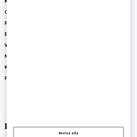
Kontakta oss
Om PwC
Pressrum
Event
Våra kontor
Nyhetsbrev
Karriär
PwC:s hållbarhetsarbete
Avvisa alla