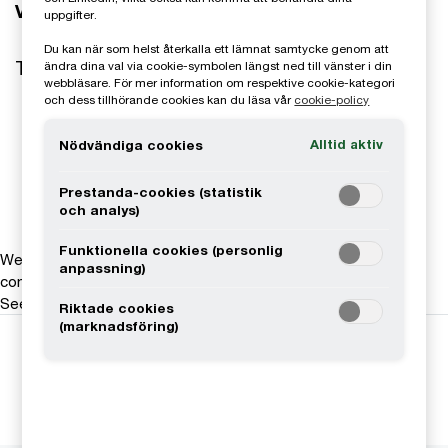
Vill du veta mer om PwC:s verksamhet?
uppgifter.
Du kan när som helst återkalla ett lämnat samtycke genom att
Ta del av våra rapporter
ändra dina val via cookie-symbolen längst ned till vänster i din
webbläsare. För mer information om respektive cookie-kategori
och dess tillhörande cookies kan du läsa vår
cookie-policy
Års- och hållbarhetsredovisning
Alltid aktiv
Nödvändiga cookies
Transparency report
Prestanda-cookies (statistik
och analys)
Funktionella cookies (personlig
We help you meet tomorrow’s tech demands
so you can
anpassning)
compete at a speed that rewrites the rules
See how
Riktade cookies
(marknadsföring)
Följ oss i sociala medier