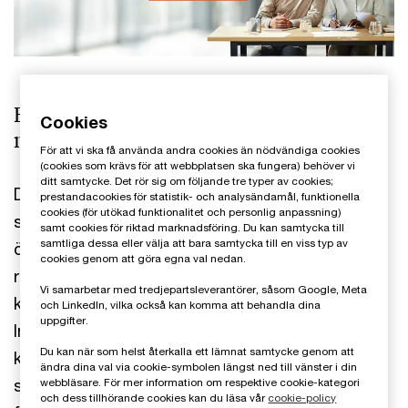
En digitaliserad försäkringsbransch
Cookies
med kunden i fokus
För att vi ska få använda andra cookies än nödvändiga cookies
(cookies som krävs för att webbplatsen ska fungera) behöver vi
ditt samtycke. Det rör sig om följande tre typer av cookies;
Den tidigare tveksamheten inför teknologins
prestandacookies för statistik- och analysändamål, funktionella
cookies (för utökad funktionalitet och personlig anpassning)
snabba framfart i försäkringsbranschen har nu
samt cookies för riktad marknadsföring. Du kan samtycka till
samtliga dessa eller välja att bara samtycka till en viss typ av
övergått till optimism. För att kunna erbjuda de
cookies genom att göra egna val nedan.
relevanta och personaliserade tjänster som
Vi samarbetar med tredjepartsleverantörer, såsom Google, Meta
kunderna förväntar sig blir välutvecklade
och LinkedIn, vilka också kan komma att behandla dina
uppgifter.
InsurTech-lösningar allt viktigare. Under de
Du kan när som helst återkalla ett lämnat samtycke genom att
kommande åren väntas artificiell intelligens bli en
ändra dina val via cookie-symbolen längst ned till vänster i din
självklar del i företagsmodeller och en
webbläsare. För mer information om respektive cookie-kategori
och dess tillhörande cookies kan du läsa vår
cookie-policy