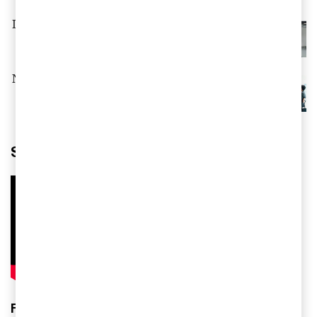
Insurance Banana Skins 2025
Next in insurance 2025
Se våra inspelade webbinarier
Försäkringsforum våren 2026