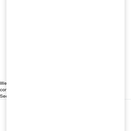
Kontakta oss
Morgan Sandström
Ansvarig Insurance, PwC Sverige
Tel 0709-29 40 58
Email
We help you meet tomorrow’s tech demands
so you can
compete at a speed that rewrites the rules
See how
Följ oss i sociala medier