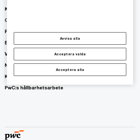
Kontakta oss
Om PwC
Pressrum
Avvisa alla
Event
Våra kontor
Acceptera valda
Nyhetsbrev
Acceptera alla
Karriär
PwC:s hållbarhetsarbete