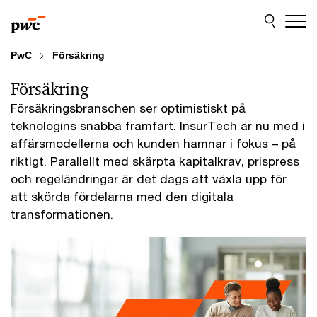
Skip
Skip
to
to
content
footer
PwC
Försäkring
Försäkring
Försäkringsbranschen ser optimistiskt på
teknologins snabba framfart. InsurTech är nu med i
affärsmodellerna och kunden hamnar i fokus – på
riktigt. Parallellt med skärpta kapitalkrav, prispress
och regeländringar är det dags att växla upp för
att skörda fördelarna med den digitala
transformationen.